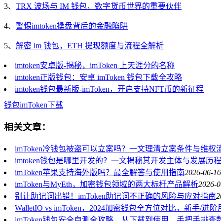
3、
TRX 波场与 IM 钱包，数字货币世界的重要伙伴
4、
警惕imtoken操盘背后的金融陷阱
5、
解密 im 钱包，ETH 提现额度与流程全解析
imtoken安卓版-揭秘，imToken 上天涯分的名称
imtoken正版钱包：安卓 imToken 钱包下载全攻略
imtoken钱包最新版-imToken，开启支持NFT币的新征程
钱包
imToken
下载
相关文章：
imToken冷钱包被盗可以立案吗？一文理清立案条件与维权
imtoken钱包是哪里开发的？一文揭秘其开发主体与发展历
imToken苹果支持海外版吗？最全解答与使用指南
2026-06-16
imToken与MyEth，加密钱包领域的两大标杆产品解析
2026-0
别让助记词出错！imToken助记词不正确的风险与应对指南
2
WalletIO vs imToken，2024加密钱包全方位对比，新手
imToken钱包安全自测全攻略，从下载到使用，手把手排查