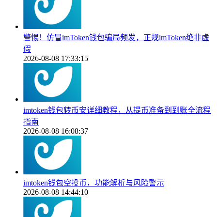
警惕！仿冒imToken钱包骗局频发，正规imToken绝非虚
假
2026-08-08 17:33:15
imtoken钱包转币安详细教程，从提币准备到到账全流程
指南
2026-08-08 16:08:37
imtoken钱包空投币，功能解析与风险警示
2026-08-08 14:44:10