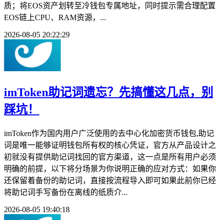
质；将EOS资产划转至冷钱包专属地址，同时提示需合理配置
EOS链上CPU、RAM资源，...
2026-08-05 20:22:29
imToken助记词遗忘？先搞懂这几点，别
踩坑！
imToken作为国内用户广泛使用的去中心化加密货币钱包,助记
词是唯一能够证明钱包所有权的核心凭证，官方从产品设计之
初就没有提供助记词找回的官方渠道，这一点是所有用户必须
明确的前提，以下将分场景为你说明正确的应对方式：如果你
还保留着备份的助记词，直接按流程导入即可如果此前你已经
将助记词手写备份在离线的纸质介...
2026-08-05 19:40:18