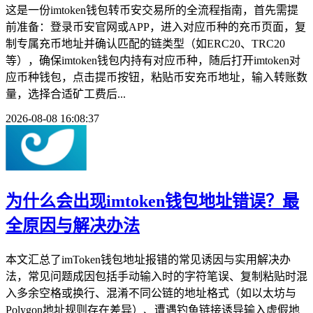
这是一份imtoken钱包转币安交易所的全流程指南，首先需提
前准备：登录币安官网或APP，进入对应币种的充币页面，复
制专属充币地址并确认匹配的链类型（如ERC20、TRC20
等），确保imtoken钱包内持有对应币种，随后打开imtoken对
应币种钱包，点击提币按钮，粘贴币安充币地址，输入转账数
量，选择合适矿工费后...
2026-08-08 16:08:37
为什么会出现imtoken钱包地址错误？最
全原因与解决办法
本文汇总了imToken钱包地址报错的常见诱因与实用解决办
法，常见问题成因包括手动输入时的字符笔误、复制粘贴时混
入多余空格或换行、混淆不同公链的地址格式（如以太坊与
Polygon地址规则存在差异）、遭遇钓鱼链接诱导输入虚假地