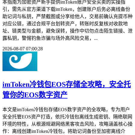
本指南为加密资产新手提供imToken账户安全买卖的实操指
引，需先从官方渠道下载imToken，创建账户后务必离线备份
助记词与私钥，严禁截图或分享给他人，交易前确认充提币种
对应公链，通过合规平台划转资产，转账时反复核对收款地
址、链类型与金额，避免误转，操作中切勿点击陌生链接、泄
露私钥，警惕钓鱼诈骗与场外高风险交易，...
2026-08-07 07:00:28
imToken冷钱包EOS存储全攻略，安全托
管你的EOS数字资产
本文是imToken冷钱包存储EOS数字资产的全攻略，专为用户
安全托管EOS资产打造，依托冷钱包离线生成密钥、隔绝联网
环境的特性，从根源规避网络黑客攻击风险，攻略涵盖核心操
作：离线创建imToken冷钱包，将助记词备份至加密离线介