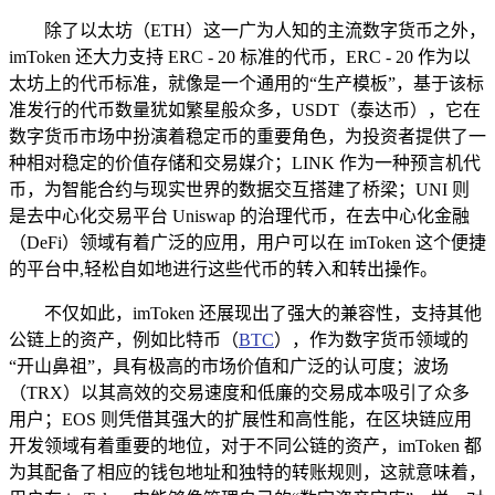
除了以太坊（ETH）这一广为人知的主流数字货币之外，
imToken 还大力支持 ERC - 20 标准的代币，ERC - 20 作为以
太坊上的代币标准，就像是一个通用的“生产模板”，基于该标
准发行的代币数量犹如繁星般众多，USDT（泰达币），它在
数字货币市场中扮演着稳定币的重要角色，为投资者提供了一
种相对稳定的价值存储和交易媒介；LINK 作为一种预言机代
币，为智能合约与现实世界的数据交互搭建了桥梁；UNI 则
是去中心化交易平台 Uniswap 的治理代币，在去中心化金融
（DeFi）领域有着广泛的应用，用户可以在 imToken 这个便捷
的平台中,轻松自如地进行这些代币的转入和转出操作。
不仅如此，imToken 还展现出了强大的兼容性，支持其他
公链上的资产，例如比特币（
BTC
），作为数字货币领域的
“开山鼻祖”，具有极高的市场价值和广泛的认可度；波场
（TRX）以其高效的交易速度和低廉的交易成本吸引了众多
用户；EOS 则凭借其强大的扩展性和高性能，在区块链应用
开发领域有着重要的地位，对于不同公链的资产，imToken 都
为其配备了相应的钱包地址和独特的转账规则，这就意味着，