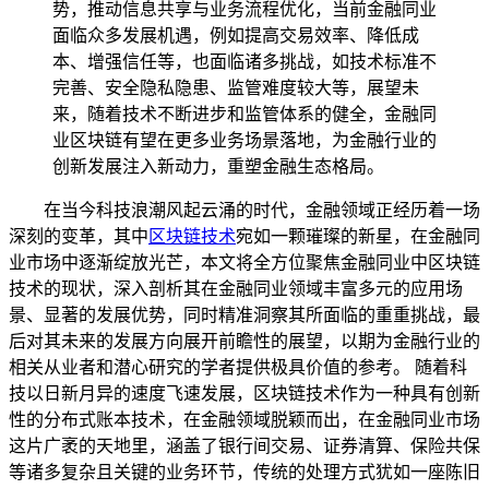
势，推动信息共享与业务流程优化，当前金融同业
面临众多发展机遇，例如提高交易效率、降低成
本、增强信任等，也面临诸多挑战，如技术标准不
完善、安全隐私隐患、监管难度较大等，展望未
来，随着技术不断进步和监管体系的健全，金融同
业区块链有望在更多业务场景落地，为金融行业的
创新发展注入新动力，重塑金融生态格局。
在当今科技浪潮风起云涌的时代，金融领域正经历着一场
深刻的变革，其中
区块链技术
宛如一颗璀璨的新星，在金融同
业市场中逐渐绽放光芒，本文将全方位聚焦金融同业中区块链
技术的现状，深入剖析其在金融同业领域丰富多元的应用场
景、显著的发展优势，同时精准洞察其所面临的重重挑战，最
后对其未来的发展方向展开前瞻性的展望，以期为金融行业的
相关从业者和潜心研究的学者提供极具价值的参考。 随着科
技以日新月异的速度飞速发展，区块链技术作为一种具有创新
性的分布式账本技术，在金融领域脱颖而出，在金融同业市场
这片广袤的天地里，涵盖了银行间交易、证券清算、保险共保
等诸多复杂且关键的业务环节，传统的处理方式犹如一座陈旧