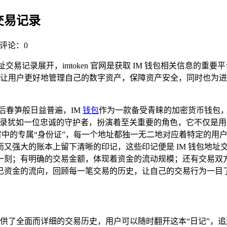
址交易记录
评论：0
址交易记录展开，imtoken 官网是获取 IM 钱包相关信息的
让用户更好地管理自己的数字资产，保障资产安全，同时也为进
后春笋般日益普遍，IM
钱包
作为一款备受青睐的加密货币钱包
记录犹如一位忠诚的守护者，扮演着至关重要的角色，它不仅是
宇宙中的专属“身份证”，每一个地址都独一无二地对应着特定的
而又强大的账本上留下清晰的印记，这些印记便是 IM 钱包地
一刻；有明确的交易金额，体现着资金的流动规模；还有交易双
己资金的流向，回顾每一笔交易的历史，让自己的交易行为一目
供了全面而详细的交易历史，用户可以随时翻开这本“日记”，