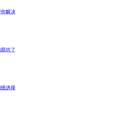
帮你解决
骗局坑了
网络选择