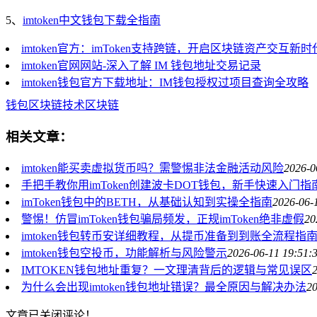
5、
imtoken中文钱包下载全指南
imtoken官方：imToken支持跨链，开启区块链资产交互新时
imtoken官网网站-深入了解 IM 钱包地址交易记录
imtoken钱包官方下载地址：IM钱包授权过项目查询全攻略
钱包
区块链技术
区块链
相关文章：
imtoken能买卖虚拟货币吗？需警惕非法金融活动风险
2026-0
手把手教你用imToken创建波卡DOT钱包，新手快速入门指
imToken钱包中的BETH，从基础认知到实操全指南
2026-06-
警惕！仿冒imToken钱包骗局频发，正规imToken绝非虚假
20
imtoken钱包转币安详细教程，从提币准备到到账全流程指
imtoken钱包空投币，功能解析与风险警示
2026-06-11 19:51:
IMTOKEN钱包地址重复？一文理清背后的逻辑与常见误区
为什么会出现imtoken钱包地址错误？最全原因与解决办法
20
文章已关闭评论！