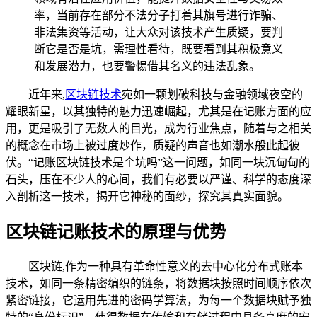
率，当前存在部分不法分子打着其旗号进行诈骗、
非法集资等活动，让大众对该技术产生质疑，要判
断它是否是坑，需理性看待，既要看到其积极意义
和发展潜力，也要警惕借其名义的违法乱象。
近年来,
区块链技术
宛如一颗划破科技与金融领域夜空的
耀眼新星，以其独特的魅力迅速崛起，尤其是在记账方面的应
用，更是吸引了无数人的目光，成为行业焦点，随着与之相关
的概念在市场上被过度炒作，质疑的声音也如潮水般此起彼
伏。“记账区块链技术是个坑吗”这一问题，如同一块沉甸甸的
石头，压在不少人的心间，我们有必要以严谨、科学的态度深
入剖析这一技术，揭开它神秘的面纱，探究其真实面貌。
区块链记账技术的原理与优势
区块链,作为一种具有革命性意义的去中心化分布式账本
技术，如同一条精密编织的链条，将数据块按照时间顺序依次
紧密链接，它运用先进的密码学算法，为每一个数据块赋予独