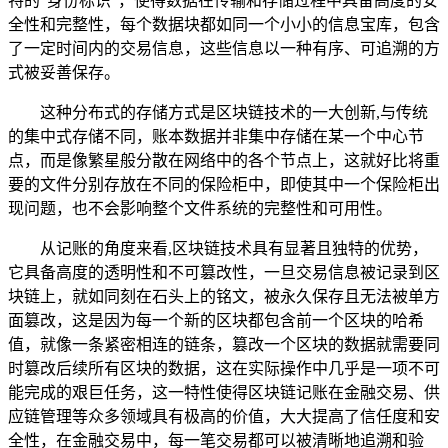
特的“身份标识”，使得数据在传输和存储过程中具备高度的安
全性和完整性，每个数据块都如同一个小小的信息宝库，包含
了一定时间内的交易信息，这些信息以一种有序、可追溯的方
式被妥善保存。
这种分布式的存储方式是区块链技术的一大创新,与传统
的集中式存储不同，账本数据并非集中存储在某一个中心节
点，而是像繁星般分散在网络中的各个节点上，这就好比将重
要的文件分别存放在不同的保险柜中，即使其中一个保险柜出
现问题，也不会影响整个文件系统的完整性和可用性。
从记账的角度来看,区块链技术具有显著且独特的优势，
它具备高度的透明性和不可篡改性，一旦交易信息被记录到区
块链上，就如同刻在石头上的铭文，被永久保存且无法被单方
面篡改，这是因为每一个新的区块都包含前一个区块的哈希
值，就像一条紧密相连的链条，篡改一个区块的数据就需要同
时篡改后续所有区块的数据，这在实际操作中几乎是一项不可
能完成的艰巨任务，这一特性使得区块链记账在金融交易、供
应链管理等众多领域具有极高的价值，大大提高了信任度和安
全性，在金融交易中，每一笔交易都可以被清晰地追溯和验