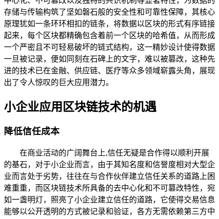
中心化、不可篡改以及独特的共识机制等显著特性，为数据的
存储与传输构筑了坚如磐石般的安全性和可靠性保障，其核心
原理犹如一条环环相扣的链条，将数据以区块的形式有序链接
起来，每个区块都精确包含着前一个区块的哈希值，从而形成
一个严密且不可轻易破坏的链式结构，这一精妙设计使得数据
一旦被记录，便如同刻在石碑上的文字，难以被篡改，这种先
进的技术已在金融、供应链、医疗等众多领域崭露头角，展现
出了令人惊叹的巨大应用潜力。
小企业应用区块链技术的机遇
降低信任成本
在商业活动的广阔舞台上,信任无疑是合作得以顺利开展
的基石，对于小企业而言，由于其知名度和信誉度相对大型企
业而言处于劣势，往往在与合作伙伴建立信任关系的道路上困
难重重，而区块链技术所具备的去中心化和不可篡改特性，宛
如一盏明灯，照亮了小企业建立信任的道路，它使得交易信息
能够以公开透明的方式被记录和验证，各方无需依赖第三方中