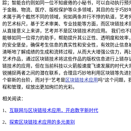
踪；智能合约则如同一位不知疲倦的小秘书，可以自动执行预
于金融、物流、医疗、版权保护等众多领域，其目的在于巧妙
术属于两个截然不同的领域，宛如两条并行不悖的轨道，艺考
的艺术标尺，基于艺术审美、专业技能等方面，而区块链技术
从直接意义上来讲，艺考并不是区块链技术的应用。 我们也
能够如同一位得力的助手，帮助提升其公正性、透明度和效率
的安全堡垒，确保考生信息的真实性和安全性，有效防止信息
清晰地了解成绩的生成和流转过程，从而大大增强公信力，再
艺术作品，通过区块链技术将这些作品的版权信息进行上链存证
链技术的应用，但在当前科技以火箭般速度飞速发展的时代大
锐捕捉两者之间的潜在联系，合理且巧妙地利用区块链等先进
个崭新的台阶，而对于“艺考是
区块链技术应用
吗”这个问题，
程和管理，绽放出更加绚烂的光彩。
相关阅读：
1、
互联网与区块链技术应用，开启数字新时代
2、
探索区块链技术应用的多元类别