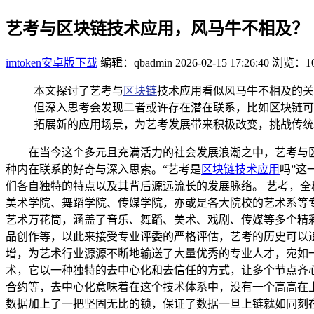
艺考与区块链技术应用，风马牛不相及？
imtoken安卓版下载
编辑：qbadmin
2026-02-15 17:26:40
浏览：10
本文探讨了艺考与
区块链
技术应用看似风马牛不相及的关
但深入思考会发现二者或许存在潜在联系，比如区块链可
拓展新的应用场景，为艺考发展带来积极改变，挑战传统
在当今这个多元且充满活力的社会发展浪潮之中，艺考与
种内在联系的好奇与深入思索。“艺考是
区块链技术应用
吗”这
们各自独特的特点以及其背后源远流长的发展脉络。 艺考，
美术学院、舞蹈学院、传媒学院，亦或是各大院校的艺术系等
艺术万花筒，涵盖了音乐、舞蹈、美术、戏剧、传媒等多个精
品创作等，以此来接受专业评委的严格评估，艺考的历史可以
增，为艺术行业源源不断地输送了大量优秀的专业人才，宛如
术，它以一种独特的去中心化和去信任的方式，让多个节点齐
合约等，去中心化意味着在这个技术体系中，没有一个高高在
数据加上了一把坚固无比的锁，保证了数据一旦上链就如同刻