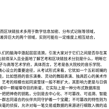
而区块链技术多用于数字信息加密、分布式记账等领域，
差异巨大的两个领域，实则可能在一定维度上相互结合，
人们的脑海中激起层层涟漪，引发大家对于它们之间是否存在某
先就得深入且全面地了解艺考和区块链技术分别是什么，明晰它
子与高等艺术学府，具体而言，艺考是各大院校的音乐学院、
精心设立的重要途径，从考试形式来看，它犹如一个五彩斑斓的
能，比如悠扬的音乐演奏、灵动的舞蹈表演、独具匠心的美术作
，艺考的规模也如同滚雪球一般不断扩大，其影响力更是与日俱
域中一颗璀璨夺目的新星，它实际上是一种分布式数据库技
一把把神奇的钥匙，分别是去中心化、不可篡改、可追溯、智能
一群志同道合的伙伴共同守护着一个宝藏；不可篡改的特性则为
秋毫的侦探，允许对每一笔交易或数据的来源进行细致入微的追