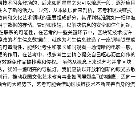
层技术闪亮登场的，后来如同星星之火可以燎原一般，逐渐应用
入了新的活力。 显然，从本质层面来剖析，艺考和区块链技
教育和文化艺术领域的重要组成部分，其评判标准犹如一把精准
用于数据的存储、管理和传输，以解决信息的安全和信任问题，
在联系的可能性，在艺考的一些关键环节中，区块链技术或许
篡改的考生信息数据库，就像为考生信息建造了一座铜墙铁壁般
的可追溯性，能够让考生和家长如同观看一场清晰的电影一般，
要的作用，在艺考中，很多考生会精心提交自己呕心沥血创作的
有效避免作品被抄袭和侵权。 虽然从概念上来说艺考并非区块
法，犹如一盏明亮的导航灯，我们应该以开放和创新的眼光去敏
前行，推动我国文化艺术教育事业如同展翅高飞的雄鹰，迈向一
融合的大趋势下，艺考可能会借助区块链技术不断完善自身的流