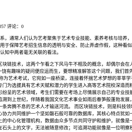
57
评论：0
系，通常人们认为艺考聚焦于艺术专业技能、素养考核与培养，
用于保障艺考招生信息的透明与安全、防止弄虚作假，这种看似
认知中两者毫无关联的看法。
区块链技术，这两个乍看之下风马牛不相及的概念，却偶尔会在
一饶有趣味的疑问便应运而生，要想精准解答这个问题，我们首
全称为艺术考试，它宛如一座桥梁，连接着怀揣艺术梦想的莘莘学
专门为选拔具有艺术天赋和潜力的学生进入高等艺术院校深造而
彩纷呈的艺术领域，考生们需要在考场上尽情展示自己的专业技
追溯到上世纪，伴随着我国文化艺术事业如雨后春笋般蓬勃发展
一条奔腾不息的艺术人才输送河流。 而区块链技术，则是科技领
心协力共同维护一个坚如磐石般可靠的数据库，其核心特点犹如
上的中心化管理机构，数据由众多节点共同守护和维护，就像是
在石头上的文字，无法被随意修改；可追溯功能就像是一位明察