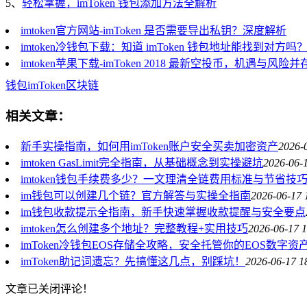
5、
轻松掌握，imToken 钱包添加方法全解析
imtoken官方网站-imToken 是否需要导出私钥？深度解析
imtoken冷钱包下载：知道 imToken 钱包地址能找到对
imtoken苹果下载-imToken 2018 最新空投币，机遇与风险并
钱包
imToken
区块链
相关文章：
新手实操指南，如何用imToken账户安全买卖加密资产
2026-
imtoken GasLimit完全指南，从基础概念到实操避坑
2026-06-
imtoken钱包手续费多少？一文理清全链费用标准与节省技
im钱包可以创建几个链？官方解答与实操全指南
2026-06-17 
im钱包收款提示全指南，新手快速掌握收款提醒与安全要点
imtoken怎么创建多个地址？完整教程+实用技巧
2026-06-17 1
imToken冷钱包EOS存储全攻略，安全托管你的EOS数字资
imToken助记词遗忘？先搞懂这几点，别踩坑！
2026-06-17 1
文章已关闭评论！