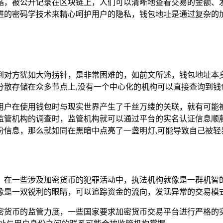
晶，被公开记录在区块链上，人们可以清晰地查看交易的金额、
进的密码学技术来精心呵护用户的隐私，钱包地址是通过复杂的
想要找到对方犹如大海捞针，是非常困难的，如前文所述，钱包地
分散存储在众多节点上,没有一个中心化的机构可以直接查询到钱
用户在使用钱包时与现实世界产生了千丝万缕的关联，就有可能
台受到监管机构的调查时，监管机构就可以通过平台的实名认证信
份信息，那么就如同在黑暗中点亮了一盏明灯,可能导致自己被轻
，在一些涉及加密货币的犯罪活动中，执法机构就像是一群机智
像是一双锐利的眼睛，可以追踪资金的流向，发现异常的交易模式
密货币的监管力度，一些国家要求加密货币交易平台进行严格的