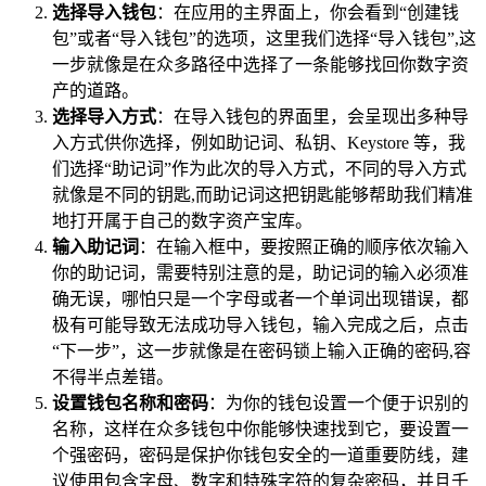
选择导入钱包
：在应用的主界面上，你会看到“创建钱
包”或者“导入钱包”的选项，这里我们选择“导入钱包”,这
一步就像是在众多路径中选择了一条能够找回你数字资
产的道路。
选择导入方式
：在导入钱包的界面里，会呈现出多种导
入方式供你选择，例如助记词、私钥、Keystore 等，我
们选择“助记词”作为此次的导入方式，不同的导入方式
就像是不同的钥匙,而助记词这把钥匙能够帮助我们精准
地打开属于自己的数字资产宝库。
输入助记词
：在输入框中，要按照正确的顺序依次输入
你的助记词，需要特别注意的是，助记词的输入必须准
确无误，哪怕只是一个字母或者一个单词出现错误，都
极有可能导致无法成功导入钱包，输入完成之后，点击
“下一步”，这一步就像是在密码锁上输入正确的密码,容
不得半点差错。
设置钱包名称和密码
：为你的钱包设置一个便于识别的
名称，这样在众多钱包中你能够快速找到它，要设置一
个强密码，密码是保护你钱包安全的一道重要防线，建
议使用包含字母、数字和特殊字符的复杂密码，并且千