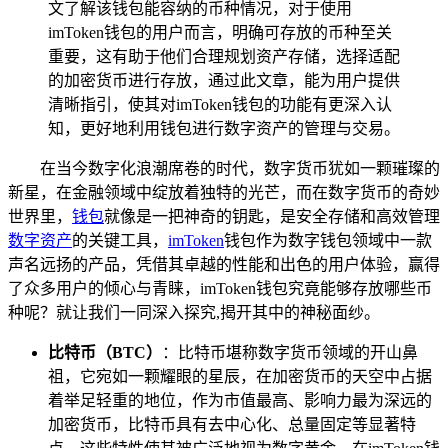
文了解该钱包能容纳的币种情况，对于使用
imToken钱包的用户而言，明确可存放的币种至关
重要，这有助于他们合理规划资产存储，选择适配
的加密货币进行存放，通过此文章，能为用户提供
清晰指引，使其对imToken钱包的功能有更深入认
知，更好地利用钱包进行数字资产的管理与交易。
在当今数字化浪潮席卷的时代，数字货币犹如一颗璀璨的
新星，在金融领域中绽放着独特的光芒，而在数字货币的奇妙
世界里，
钱包
就像是一把神奇的钥匙，是安全存储和高效管理
数字资产
的关键工具，
imToken
钱包作为数字钱包领域中一款
声名远扬的产品，凭借其卓越的性能和出色的用户体验，赢得
了众多用户的倾心与青睐，imToken钱包究竟能够存放哪些币
种呢？就让我们一同深入探究,揭开其中的神秘面纱。
比特币（BTC）
：比特币堪称数字货币领域的开山鼻
祖，它宛如一颗耀眼的星辰，在加密货币的天空中占据
着举足轻重的地位，作为市值最高、影响力最为深远的
加密货币，比特币具有去中心化、总量固定等显著特