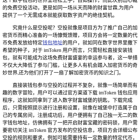
这个数字钱包的世界里轻松上手，自如操作，而此次别出心裁
的免费空投活动，更是如同一场从天而降的财富甘霖,为用户
提供了一个无需成本就能获取数字资产的绝佳契机。
究竟什么是空投呢？空投就像是项目方为了推广自己的加
密货币而精心准备的一场慷慨馈赠，项目方会将一定数量的代
币免费发放给特定
钱包地址
的用户，就如同在数字世界里撒下
希望的种子，对于 imToken 用户而言，只需轻松直接安装钱
包，就有可能成为这场免费财富盛宴的幸运参与者，这一举措
不仅大大降低了参与门槛，让更多人有机会踏入加密货币的奇
妙世界,还为他们打开了一扇了解加密货币的知识之门。
直接装钱包参与空投的过程并不复杂，就像一场简单而有
趣的数字冒险，用户可以通过官方渠道下载 imToken 钱包应用
程序，这就如同拿到了进入数字财富城堡的钥匙，下载完成
后，只需按照提示进行注册和设置，就像在城堡中打造属于自
己的专属房间，注册成功后，用户便拥有了自己独一无二的数
字钱包地址，仿佛拥有了一把开启财富宝藏的密码锁，用户需
要密切关注 imToken 官方发布的空投信息，项目方会详细公布
空投的规则和要求，例如可能需要持有一定数量的特定代币，