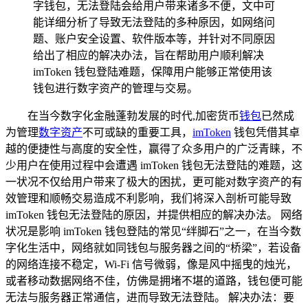
字钱包，无法登陆会给用户带来诸多不便，文中可
能详细分析了导致无法登陆的多种原因，如网络问
题、账户安全设置、软件版本等，并针对不同原因
给出了相应的解决办法，旨在帮助用户顺利解决
imToken 钱包登陆难题，保障用户能够正常使用该
钱包进行数字资产的管理与交易。
在当今数字化金融蓬勃发展的时代,加密货币
钱包
已然成
为管理
数字资产
不可或缺的重要工具，
imToken
钱包凭借其卓
越的便捷性与高度的安全性，赢得了众多用户的广泛青睐，不
少用户在使用过程中会遭遇 imToken 钱包无法登陆的难题，这
一状况不仅给用户带来了极大的困扰，更可能对数字资产的有
效管理和顺畅交易造成不利影响，我们将深入剖析可能导致
imToken 钱包无法登陆的原因，并提供相应的解决办法。 网络
状况是影响 imToken 钱包登陆的常见“绊脚石”之一，在当今数
字化生活中，网络就如同钱包与服务器之间的“桥梁”，若设备
的网络连接不稳定，Wi-Fi 信号微弱，像是风中摇曳的烛光，
或者移动数据网络不佳，仿佛是拥堵不堪的道路，钱包便可能
无法与服务器正常通信，进而导致无法登陆。 解决办法：要