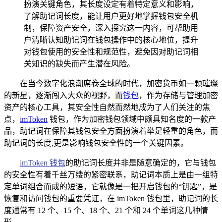
扮演关键角色，其长度设定有着特定意义和影响，
了解助记词长度，能让用户更好地掌握钱包安全机
制，保障资产安全，深入探究这一内容，可帮助用
户清晰认知助记词在钱包操作中的核心地位，提升
对钱包使用的安全性和规范性，避免因对助记词相
关知识的缺失而产生潜在风险。
在当今数字化浪潮席卷全球的时代，加密货币如一颗璀璨
的新星，逐渐闯入大众的视野，而
钱包
，作为存储与管理加密
资产的核心工具，其安全性自然而然地成为了人们关注的焦
点，
imToken
钱包，作为加密钱包领域中颇具知名度的一款产
品，助记词在保障其钱包安全方面扮演着举足轻重的角色，而
助记词的长度,更是影响钱包安全性的一个关键因素。
imToken 钱包
的助记词长度并非是随意确定的，它与钱包
的安全性有着千丝万缕的紧密联系，助记词本质上是由一组特
定单词组合而成的短语，它就像是一把开启钱包的“钥匙”，是
恢复和访问钱包的重要凭证，在 imToken 钱包里，助记词的长
度通常有 12 个、15 个、18 个、21 个和 24 个单词这几种情