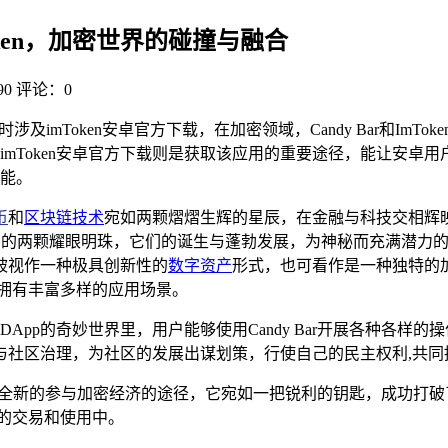
mToken，加密世界的碰撞与融合
0
评论：0
及imToken安卓官方下载，在加密领域，Candy Bar和Im
oken安卓官方下载则是获取该应用的重要途径，能让安卓用户参与到
能。
币
和
区块链技术
宛如两颗熠熠生辉的星辰，在金融与科技交相辉映的
目的两颗耀眼明珠，它们的诞生与蓬勃发展，为神秘而充满潜力的加密
被视作一种极具创新性的
数字资产
形式，也可看作是一种独特的加密
拥有丰富多样的应用场景。
DApp的奇妙世界里，用户能够使用Candy Bar开展各种各
与社区治理，为社区的发展出谋划策，行使自己的民主权利,共同
供了一种全新的参与加密经济的途径，它宛如一把锐利的钥匙，成功
的交易和使用中。