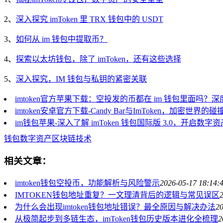
2、
深入探究 imToken 里 TRX 钱包中的 USDT
3、
如何从 im 钱包中提取币？
4、
探索以太坊钱包，除了 imToken，还有这些选择
5、
深入探究，IM 钱包与私钥的紧密关联
imtoken官方苹果下载：空投发的币都在 im 钱包里面吗？
imtoken安卓官方下载-Candy Bar与ImToken，加密世界的
im钱包苹果-深入了解 imToken 钱包国际版 3.0，开启数字
钱包
数字资产
区块链技术
相关文章：
imtoken钱包空投币，功能解析与风险警示
2026-05-17 18:14:
IMTOKEN钱包地址重复？一文理清背后的逻辑与常见误区
为什么会出现imtoken钱包地址错误？最全原因与解决办法
20
从极简起步到多链生态，imToken钱包历史版本进化全梳理
2