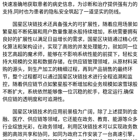
快速准确地获取患者的病史信息，为诊断和治疗提供强有力的
支持,同时也为患者的隐私安全筑起了一道坚实的防线。
国星区块链技术还具备强大的可扩展性，随着应用场景如
繁星般不断拓展和用户数量像潮水般持续增加，系统需要拥有
良好的扩展性以满足日益增长的需求，国星区块链通过精心优
化算法和架构设计，实现了高效的并发处理能力，就如同一位
技艺高超的魔术师，能够在不影响系统性能的前提下，轻松支
持大规模的交易和数据存储，在供应链管理领域，从原材料采
购的源头，到生产加工的精细过程，再到产品销售的最终环
节，整个过程都可以通过国星区块链技术进行全程追溯和监
控，随着供应链节点如繁星般不断增加和业务规模如滚雪球般
不断扩大，系统依然能够像一位沉稳的舵手，稳定运行,确保
供应链的透明度和可追溯性。
国星区块链技术的应用前景极为广阔，除了上述提到的金
融、医疗、供应链等领域，它还能在政务、教育、能源等众多
行业绽放光彩，在政务领域，利用区块链技术可以实现政务数
据的高效共享和协同，如同为政府工作安装了一台高速引擎，