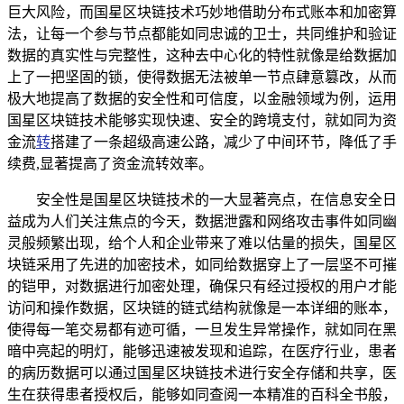
巨大风险，而国星区块链技术巧妙地借助分布式账本和加密算
法，让每一个参与节点都能如同忠诚的卫士，共同维护和验证
数据的真实性与完整性，这种去中心化的特性就像是给数据加
上了一把坚固的锁，使得数据无法被单一节点肆意篡改，从而
极大地提高了数据的安全性和可信度，以金融领域为例，运用
国星区块链技术能够实现快速、安全的跨境支付，就如同为资
金流
转
搭建了一条超级高速公路，减少了中间环节，降低了手
续费,显著提高了资金流转效率。
安全性是国星区块链技术的一大显著亮点，在信息安全日
益成为人们关注焦点的今天，数据泄露和网络攻击事件如同幽
灵般频繁出现，给个人和企业带来了难以估量的损失，国星区
块链采用了先进的加密技术，如同给数据穿上了一层坚不可摧
的铠甲，对数据进行加密处理，确保只有经过授权的用户才能
访问和操作数据，区块链的链式结构就像是一本详细的账本，
使得每一笔交易都有迹可循，一旦发生异常操作，就如同在黑
暗中亮起的明灯，能够迅速被发现和追踪，在医疗行业，患者
的病历数据可以通过国星区块链技术进行安全存储和共享，医
生在获得患者授权后，能够如同查阅一本精准的百科全书般，