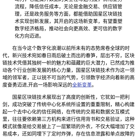
流程，降低信任成本，无论是金融交易、供应链管
理，还是政务服务等方面，都能借助国星区块链技
术实现创新发展，其开启的这场新变革，有望重塑
数字经济格局，推动社会向更高效、更可信的数字
化方向迈进。
在当今这个数字化浪潮以前所未有的态势席卷全球的时
代，新兴技术宛如春日雨后破土而出的春笋，层出不穷，区块
链技术凭借其独树一帜的魅力和蕴藏的巨大潜力，已然成为推
动各个行业创新发展的核心力量，国星区块链技术作为这一领
域的领军者，正以锐不可当的气势，引领数字经济向着新的高
度奋勇迈进,开启一场影响深远的
全新变革
。
国星区块链技术展现出了高度的创新性，它犹如一把利
剑，成功突破了传统中心化系统所设置的重重限制，精心构建
起一个去中心化的信任网络，在传统的交易和数据交互模式
里，往往要依赖第三方机构来进行信用背书和交易验证，这种
模式就像是给交易披上了一层繁琐的外衣，不仅大幅增加了交
易成本，还如同埋下了定时炸弹，存在信息泄露和单点故障的