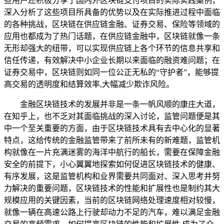
些用户还积极分享了国内外区块链支付项目的实际实践案例，
深入分析了这些项目所具备的优势以及在实际推进过程中面临
的各种挑战，区块链在供应链金融、证券交易、保险等领域的
应用也都成为了热门话题，在供应链金融中，区块链就像一条
无形却强大的纽带，可以实现供应链上各个环节的信息共享和
信任传递，有效解决中小企业长期以来面临的融资难问题；在
证券交易中，区块链则如同一位公正无私的“守护者”，能够提
高交易的透明度和结算效率,大幅减少欺诈风险。
金融区块链技术的发展并非是一条一帆风顺的康庄大道，
在知乎上，也不乏对其面临挑战的深入讨论，监管问题便是其
中一个至关重要的方面，由于区块链技术具有去中心化的显著
特点，这给传统的金融监管带来了前所未有的新难题，监管机
构就像在一片充满迷雾的海洋中航行的船长，需要在保障金融
安全的前提下，小心翼翼地探索如何促进区块链技术的健康、
有序发展，这是监管机构和业界需要共同面对、深入思考并努
力解决的重要问题，区块链技术的性能和扩展性也是制约其大
规模应用的关键因素，当前的区块链网络处理速度相对较慢，
就像一辆在高速公路上行驶却动力不足的汽车，难以满足金融