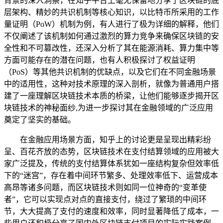
背景的深入洞察，在知乎平台上毫无保留地分享了区块链的底
层架构、精妙的共识机制等核心知识，以比特币所采用的工作
量证明（PoW）机制为例，有人进行了极为详细的解释，他们
不仅阐述了该机制如何通过激烈的算力竞争来确保区块链的安
全性和不可篡改性，还深入分析了其在能源消耗、算力集中等
方面可能存在的潜在问题，也有人积极探讨了权益证明
（PoS）等其他共识机制的优缺点，以及它们在不同金融场景
中的适用性，这种对技术原理的深入剖析，就像为普通用户搭
建了一座理解区块链技术本质的桥梁，让他们能够逐步揭开区
块链技术的神秘面纱,为进一步探讨其在金融领域的广泛应用
奠定了坚实的基础。
在金融应用场景方面，知乎上的讨论更是呈现出精彩纷
呈、百花齐放的态势，区块链技术在支付结算领域的应用被大
家广泛提及，传统的支付结算体系犹如一座结构复杂但效率低
下的“迷宫”，存在着中间环节繁多、处理效率低下、运营成本
高昂等诸多问题，而区块链技术则如同一位神奇的“变革使
者”，它可以实现点对点的直接支付，绕过了繁琐的中间环
节，大大提高了支付的速度和效率，同时显著降低了成本，一