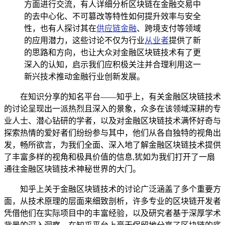
方面进行交流，有人详细分析区块链在金融交易中
的去中心化、不可篡改等特性如何提升效率与安全
性，也有人探讨其在
供应链金融
、跨境支付等领域
的应用潜力，这些讨论不仅为行业
从业者
提供了新
的思路和方向，也让大众对金融区块链技术有了更
深入的认知，启示我们应积极关注并合理利用这一
新兴技术推动金融行业创新发展。
在知识分享的知名平台——知乎上，有关金融区块链技术
的讨论呈现出一派热烈且深入的景象，众多在该领域深耕的专
业人士、潜心钻研的学者，以及对金融区块链技术满怀好奇与
探索热情的爱好者们纷纷参与其中，他们从各自独特的视角出
发，畅所欲言，为我们全面、深入地了解金融区块链技术提供
了丰富多样的视角和极具价值的信息,犹如为我们打开了一扇
通往金融区块链技术神秘世界的大门。
知乎上关于金融区块链技术的讨论广泛涵盖了多个重要方
面，从技术原理的层面来细致剖析，许多专业的区块链开发者
凭借他们在实际项目中的丰富经验，以及研究者基于深厚学术