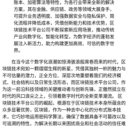
账本、加密算法等特性，为各行业带来全新的解决
方案，其在金融、供应链、政务等领域大展身手，
可提升业务透明度、加强数据安全与隐私保护、简
化流程并降低成本，凭借创新能力和技术优势，区
块链技术平台公司不断探索新应用场景，推动传统
产业向数字化、智能化转型，为数字经济的蓬勃发
展注入新活力，助力构建更加高效、可信的数字世
界。
在当今这个数字化浪潮如惊涛骇浪般席卷而来的时代，区
块链技术宛如一颗熠熠生辉的新星，凭借其独树一帜的魅力与
不可估量的潜力，正全方位、深层次地重塑着我们的经济模
式、社会结构以及日常生活形态，而区块链技术平台公司，作
为这一前沿科技领域的关键推动者与创新先锋，正傲然挺立在
时代的风口浪尖之上，引领着数字时代的全新变革潮流。 区
块链技术平台公司的崛起，根源在于区块链技术本身所蕴含的
众多显著优势，区块链，作为一种去中心化的分布式账本技
术，它巧妙地运用密码学算法，确保了数据具备不可篡改以及
可追溯的特性，为解决长期以来困扰商业和社会活动的信任难