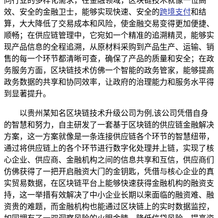
同行业的多样化需求，在金融领域，区块链技术就像一位高
效、安全的金融卫士，能够实现快速、安全的
跨境支付
和结
算，大大降低了交易成本和风险，使金融交易变得更加便捷、
顺畅；在供应链管理中，它宛如一个精准的追溯精灵，能够实
现产品信息的全程追溯，从原材料采购到产品生产、运输、销
售的每一个环节都清晰可查，确保了产品的质量和安全；在政
务服务方面，区块链技术仿佛一个智能的政务管家，能够提高
政务数据的共享和协同效率，让政府的治理能力和服务水平得
到显著提升。
以贵州某知名区块链技术升级公司为例,该公司凭借自身
的智慧和努力，自主研发了一套基于区块链的供应链金融解决
方案，这一方案就像是一条连接供应链各个环节的智慧纽带，
通过将供应链上的各个环节进行数字化处理并上链，实现了核
心企业、供应商、金融机构之间的信息共享和互信，供应商们
仿佛获得了一把开启融资大门的金钥匙，凭借与核心企业的真
实贸易数据，在区块链平台上能够快速获得金融机构的融资支
持，这一举措有效解决了中小企业长期以来面临的融资难、融
资贵的难题，而金融机构也能通过区块链上的实时数据监控，