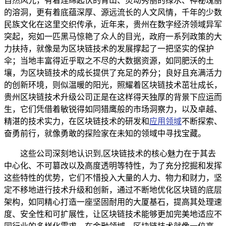
自然风光，有着连绵起伏的青山、灵动秀丽的绿水、神秘瑰丽
的溶洞，更有着底蕴深厚、源远流长的人文风情，千年的少数
民族文化在这里交织传承，近年来，贵州在数字经济领域异军
突起，宛如一匹黑马惊艳了众人的目光，政府一系列政策的大
力扶持，就像是为区块链技术的发展撑起了一把坚实的保护
伞；当地丰富得近乎取之不尽的大数据资源，如同肥沃的土
壤，为区块链技术的成长提供了充足的养分；良好且充满活力
的创新环境，则似温暖的阳光，照耀着区块链技术茁壮成长，
贵州区块链技术升级公司正是在这样得天独厚的背景下应运而
生，它们凭借着敏锐得如同猎鹰般的市场洞察力，以及卓越、
精湛的技术实力，在区块链技术的研发和
应用领域
不断探索、
奋勇前行，就像勇敢的探险家在未知的领域中寻找宝藏。
这些公司深刻地认识到,区块链技术的核心魅力在于其去
中心化、不可篡改以及高度透明等特性，为了充分挖掘和发挥
这些特性的优势，它们不惜投入大量的人力、物力和财力，坚
定不移地进行技术升级和创新，通过不断地优化区块链的底层
架构，如同精心打造一座坚固耐用的大厦基石，提高其处理速
度、安全性和可扩展性，让区块链技术能够更加完美地适应不