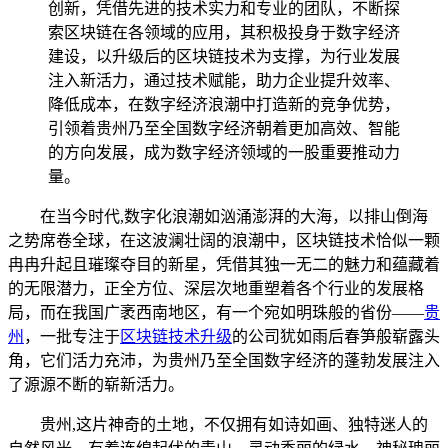
创新，凭借先进的技术实力和专业的团队，不断探
索区块链在各领域的应用，其积极投身于数字经济
建设，以升级后的区块链技术为支撑，为行业发展
注入新活力，通过技术赋能，助力企业提升效率、
降低成本，在数字经济浪潮中打造新的竞争优势，
引领着贵州乃至全国数字经济朝着更加高效、智能
的方向发展，成为数字经济领域的一股重要推动力
量。
在当今时代,数字化浪潮如汹涌澎湃的大海，以排山倒海
之势席卷全球，在这波澜壮阔的浪潮中，区块链技术恰似一颗
冉冉升起且璀璨夺目的新星，凭借其独一无二的魅力和蕴藏着
的无限潜力，正全方位、深层次地重塑着各个行业的发展格
局，而在我国广袤西南地区，有一个宛如明珠般的省份——
贵
州
，一批专注于
区块链技术升级
的公司犹如雨后春笋般崭露头
角，它们活力充沛，为贵州乃至全国数字经济的蓬勃发展注入
了源源不断的崭新活力。
贵州,这片神奇的土地，不仅拥有如诗如画、独特迷人的