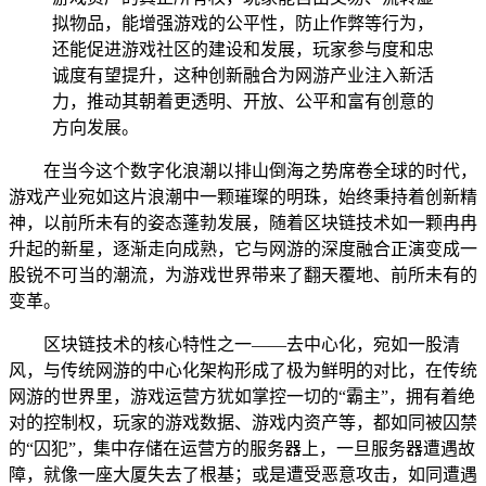
拟物品，能增强游戏的公平性，防止作弊等行为，
还能促进游戏社区的建设和发展，玩家参与度和忠
诚度有望提升，这种创新融合为网游产业注入新活
力，推动其朝着更透明、开放、公平和富有创意的
方向发展。
在当今这个数字化浪潮以排山倒海之势席卷全球的时代，
游戏产业宛如这片浪潮中一颗璀璨的明珠，始终秉持着创新精
神，以前所未有的姿态蓬勃发展，随着区块链技术如一颗冉冉
升起的新星，逐渐走向成熟，它与网游的深度融合正演变成一
股锐不可当的潮流，为游戏世界带来了翻天覆地、前所未有的
变革。
区块链技术的核心特性之一——去中心化，宛如一股清
风，与传统网游的中心化架构形成了极为鲜明的对比，在传统
网游的世界里，游戏运营方犹如掌控一切的“霸主”，拥有着绝
对的控制权，玩家的游戏数据、游戏内资产等，都如同被囚禁
的“囚犯”，集中存储在运营方的服务器上，一旦服务器遭遇故
障，就像一座大厦失去了根基；或是遭受恶意攻击，如同遭遇