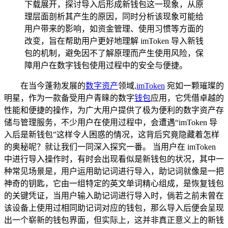
下载展开，探讨导入后形成新钱包这一现象，从原
理层面剖析其产生的原因，同时分析该现象可能给
用户带来的影响，如资金管理、使用习惯等方面的
改变，旨在帮助用户更好地理解 imToken 导入新钱
包的机制，避免因不了解原理而产生使用风险，保
障用户在数字钱包使用过程中的安全与便捷。
在当今蓬勃发展的
数字资产
领域,
imToken
宛如一颗璀璨的
明星，作为一款备受用户青睐的数字
钱包
应用，它凭借卓越的
性能和便捷的操作，为广大用户提供了极为便利的数字资产存
储与管理服务，不少用户在使用过程中，会遭遇“imToken 导
入后是新钱包”这样令人困惑的情况，这背后究竟隐藏着怎样
的奥秘呢？就让我们一同深入探究一番。 当用户在 imToken
中进行导入操作时，有时会出现看似是新钱包的状况，其中一
种常见场景是，用户运用助记词进行导入，助记词就像是一把
神奇的钥匙，它由一组特定的英文单词精心组成，是恢复钱包
的关键凭证，当用户输入助记词进行导入时，倘若之前未曾在
该设备上使用过相同助记词对应的钱包，那么导入后便会呈现
出一个崭新的钱包界面，但实际上，这并非真正意义上的新钱