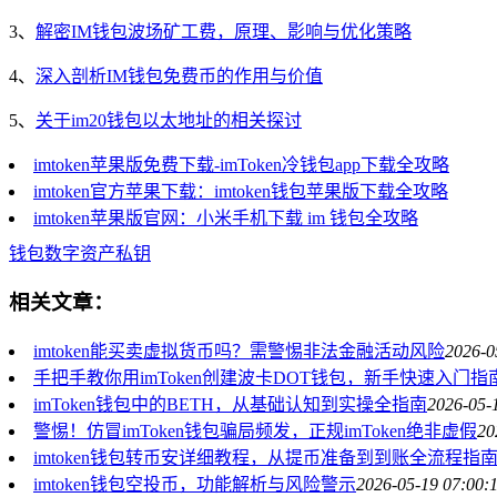
3、
解密IM钱包波场矿工费，原理、影响与优化策略
4、
深入剖析IM钱包免费币的作用与价值
5、
关于im20钱包以太地址的相关探讨
imtoken苹果版免费下载-imToken冷钱包app下载全攻略
imtoken官方苹果下载：imtoken钱包苹果版下载全攻略
imtoken苹果版官网：小米手机下载 im 钱包全攻略
钱包
数字资产
私钥
相关文章：
imtoken能买卖虚拟货币吗？需警惕非法金融活动风险
2026-0
手把手教你用imToken创建波卡DOT钱包，新手快速入门指
imToken钱包中的BETH，从基础认知到实操全指南
2026-05-
警惕！仿冒imToken钱包骗局频发，正规imToken绝非虚假
20
imtoken钱包转币安详细教程，从提币准备到到账全流程指
imtoken钱包空投币，功能解析与风险警示
2026-05-19 07:00: