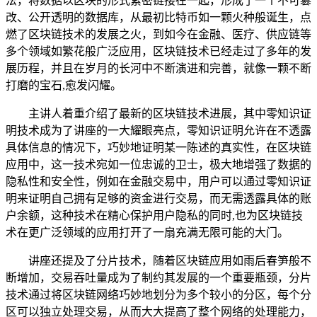
法，将数据以区块的形式紧密链接在一起，形成了一个不可篡
改、公开透明的数据库，从最初比特币如一颗火种般诞生，点
燃了区块链技术的发展之火，到如今在金融、医疗、供应链等
多个领域如繁花般广泛应用，区块链技术已经走过了多年的发
展历程，并且在岁月的长河中不断演进和完善，就像一颗不断
打磨的宝石,愈发闪耀。
主讲人着重介绍了最新的区块链技术进展，其中零知识证
明技术成为了讲座的一大耀眼亮点，零知识证明允许在不透露
具体信息的情况下，巧妙地证明某一陈述的真实性，在区块链
应用中，这一技术宛如一位忠诚的卫士，极大地增强了数据的
隐私性和安全性，例如在金融交易中，用户可以通过零知识证
明来证明自己拥有足够的资金进行交易，而无需透露具体的账
户余额，这种技术在精心保护用户隐私的同时,也为区块链技
术在更广泛领域的应用打开了一扇充满无限可能的大门。
讲座还提及了分片技术，随着区块链应用如雨后春笋般不
断增加，交易吞吐量成为了制约其发展的一个重要瓶颈，分片
技术通过将区块链网络巧妙地划分为多个较小的分区，每个分
区可以独立处理交易，从而大大提高了整个网络的处理能力，