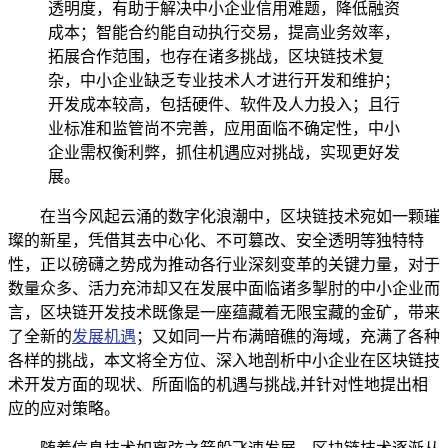
透明度，有助于解决中小企业信用难题，降低融资
成本；智能合约能自动执行交易，提高业务效率，
拓展合作范围，也存在诸多挑战，区块链技术复
杂，中小企业缺乏专业技术人才进行开发和维护；
开发成本较高，包括硬件、软件及人力投入；且行
业标准和监管尚不完善，应用面临不确定性，中小
企业需权衡利弊，抓住机遇应对挑战，实现更好发
展。
在当今风起云涌的数字化浪潮中，区块链技术宛如一颗璀
璨的新星，凭借其去中心化、不可篡改、安全透明等独特特
性，正以磅礴之势成为推动各行业深刻变革的关键力量，对于
数量众多、活力充沛却又在发展中面临诸多掣肘的中小企业而
言，区块链开发技术既像是一座蕴藏着无限宝藏的金矿，带来
了全新的
发展机遇
；又如同一片布满暗礁的海域，充满了各种
各样的挑战，本文将全方位、深入地剖析中小企业在区块链技
术开发方面的现状、所面临的机遇与挑战,并针对性地提出相
应的应对策略。