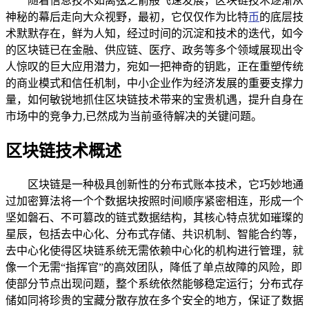
随着信息技术如离弦之箭般飞速发展，区块链技术逐渐从
神秘的幕后走向大众视野，最初，它仅仅作为比特
币
的底层技
术默默存在，鲜为人知，经过时间的沉淀和技术的迭代，如今
的区块链已在金融、供应链、医疗、政务等多个领域展现出令
人惊叹的巨大应用潜力，宛如一把神奇的钥匙，正在重塑传统
的商业模式和信任机制，中小企业作为经济发展的重要支撑力
量，如何敏锐地抓住区块链技术带来的宝贵机遇，提升自身在
市场中的竞争力,已然成为当前亟待解决的关键问题。
区块链技术概述
区块链是一种极具创新性的分布式账本技术，它巧妙地通
过加密算法将一个个数据块按照时间顺序紧密相连，形成一个
坚如磐石、不可篡改的链式数据结构，其核心特点犹如璀璨的
星辰，包括去中心化、分布式存储、共识机制、智能合约等，
去中心化使得区块链系统无需依赖中心化的机构进行管理，就
像一个无需“指挥官”的高效团队，降低了单点故障的风险，即
使部分节点出现问题，整个系统依然能够稳定运行；分布式存
储如同将珍贵的宝藏分散存放在多个安全的地方，保证了数据