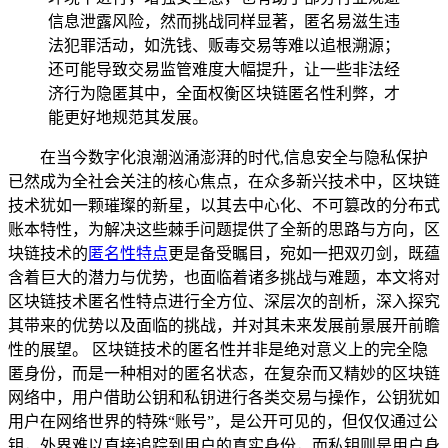
信息泄露风险，然而挑战同样显著，匿名易滋生违
法犯罪活动，如洗钱、贩毒交易等难以追根溯源；
还可能导致交易监管难度大幅提升，让一些非法经
济行为隐匿其中，全面权衡区块链匿名性利弊，才
能更好地规范其发展。
在当今数字化浪潮汹涌澎湃的时代,信息安全与隐私保护
已然成为全社会关注的核心焦点，在众多新兴技术中，区块链
技术犹如一颗璀璨的新星，以其去中心化、不可篡改的分布式
账本特性，为解决这些棘手问题提供了全新的思路与方向，区
块链技术的
匿名性特点
更是备受瞩目，宛如一把双刃剑，既蕴
含着巨大的潜力与优势，也面临着诸多挑战与难题，本文将对
区块链技术匿名性特点进行全方位、深层次的剖析，深入探究
其带来的优势以及面临的挑战，并对其未来发展前景展开前瞻
性的展望。 区块链技术的匿名性并非是绝对意义上的完全隐
匿身份，而是一种相对的匿名状态，在复杂而又精妙的区块链
网络中，用户借助公钥和私钥进行各类交易与操作，公钥犹如
用户在网络世界的特殊“账号”，是公开可见的，但仅仅通过公
钥，外界难以直接追踪到用户的真实身份，而私钥则是用户身