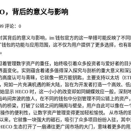
HECO，背后的意义与影响
9
评论：0
一现象，探讨其背后的意义与影响，im 钱包官方的这一举措可能反映了
展了钱包的功能与应用范围，这不仅为用户提供了更多选择，也有助
。
管理数字资产的重任，始终吸引着众多投资者与爱好者的目光，不少 
界面变化，实则蕴含着诸多值得深入探究与剖析的重大意义和深远影
的高度认可与青睐，它就像一把万能钥匙，主要支持以太坊（ET
公链，宛如一片充满机遇的新大陆，旨在为开发者打造一个高效、
H 钱包开始显示 HECO 时，这一小小的改变却如同蝴蝶效应一般
间奔波的旅人，在不同的钱包中分别管理不同公链上的资产，操作
屿的桥梁，打破了公链之间的隔阂与壁垒，用户自此可以像在一
高了操作的便利性，让数字资产管理变得更加轻松愉悦。 从市场的
出以来，它就像一块强大的磁石，吸引了众多项目纷纷入驻，其中涵
像是为 HECO 生态打开了一扇通往更广阔市场的大门，意味着更多