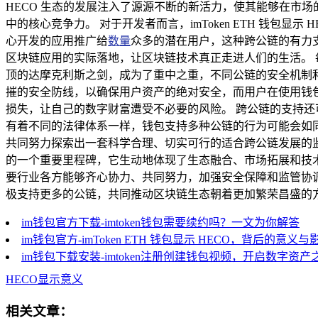
HECO 生态的发展注入了源源不断的新活力，使其能够在市场
中的核心竞争力。 对于开发者而言，imToken ETH 钱包显示
心开发的应用推广给
数量
众多的潜在用户，这种跨公链的有力
区块链应用的实际落地，让区块链技术真正走进人们的生活。
顶的达摩克利斯之剑，成为了重中之重，不同公链的安全机制
摧的安全防线，以确保用户资产的绝对安全，而用户在使用钱
损失，让自己的数字财富遭受不必要的风险。 跨公链的支持
有着不同的法律体系一样，钱包支持多种公链的行为可能会如
共同努力探索出一套科学合理、切实可行的适合跨公链发展的监管模
的一个重要里程碑，它生动地体现了生态融合、市场拓展和技
要行业各方能够齐心协力、共同努力，加强安全保障和监管协
极支持更多的公链，共同推动区块链生态朝着更加繁荣昌盛的
im钱包官方下载-imtoken钱包需要续约吗？一文为你解答
im钱包官方-imToken ETH 钱包显示 HECO，背后的意义与
im钱包下载安装-imtoken注册创建钱包视频，开启数字资
HECO显示意义
相关文章：