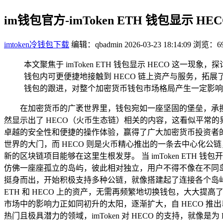
im钱包官方-imToken ETH 钱包显示 
imtoken冷钱包下载
编辑：qbadmin
2026-03-23 18:14:09
浏览：69
本文聚焦于 imToken ETH 钱包显示 HECO 这
钱包内可更便捷地接触到 HECO 链上资产与服务，拓
钱包的跟进，对整个加密货币钱包市场格局产生一定影响
在加密货币的广袤世界里，钱包宛如一座坚固的堡垒，承担着
然显示出了 HECO（火币生态链）相关的内容，这看似平常的
卓越的安全性和便捷的操作体验，赢得了广大加密货币投资者
世界的大门，而 HECO 则是火币精心推出的一条去中心化
新的区块链项目能够在这里生根发芽。 当 imToken ET
仿佛一座座孤立的岛屿，彼此相对独立，用户不得不像在不同岛屿
挺身而出，开始积极支持多种公链，就像搭建起了连接各个岛
ETH 和 HECO 上的资产，无需再频繁地切换钱包，大大提
市场中的影响力正如同初升的太阳，逐渐扩大，自 HECO 推
热门且极具潜力的领域，imToken 对 HECO 的支持，就