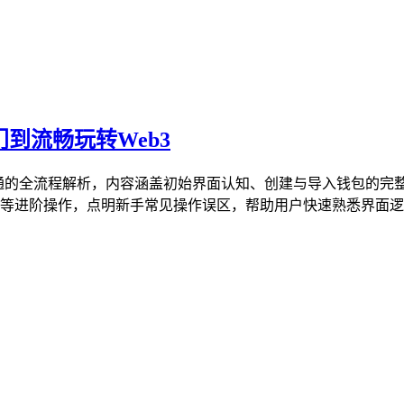
门到流畅玩转Web3
门到精通的全流程解析，内容涵盖初始界面认知、创建与导入钱包的完
换等进阶操作，点明新手常见操作误区，帮助用户快速熟悉界面逻辑