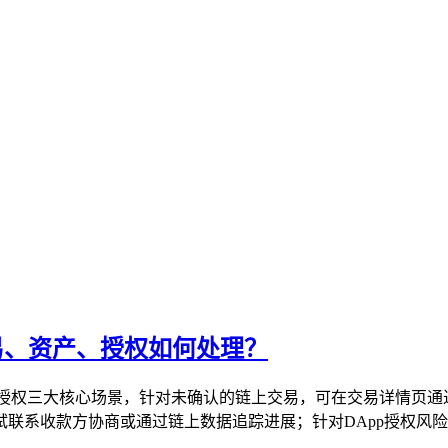
交易、资产、授权如何处理？
资产、授权三大核心场景，针对未确认的链上交易，可在交易详情页
收款方协商或通过链上数据追踪进展；针对DApp授权风险，可进入