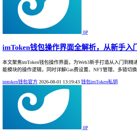
0P
imToken钱包操作界面全解析，从新手入
本文聚焦imToken钱包操作界面，为Web3新手打造从入
能模块的操作逻辑，同时详解Gas费设置、NFT管理、多链切
imtoken钱包官方
2026-08-01 13:19:43
钱包
imToken
私钥
0P