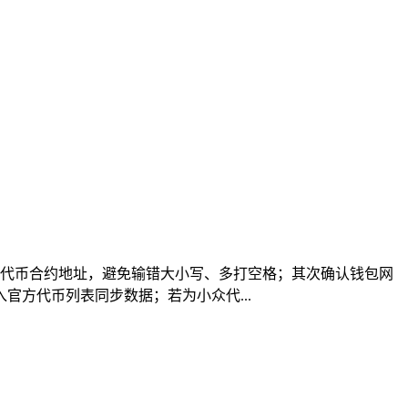
核对代币合约地址，避免输错大小写、多打空格；其次确认钱包网
方代币列表同步数据；若为小众代...