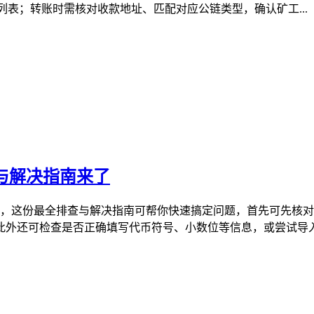
产列表；转账时需核对收款地址、匹配对应公链类型，确认矿工...
排查与解决指南来了
需慌张，这份最全排查与解决指南可帮你快速搞定问题，首先可先
外还可检查是否正确填写代币符号、小数位等信息，或尝试导入官