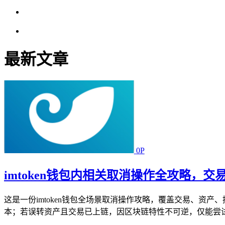
最新文章
0P
imtoken钱包内相关取消操作全攻略，
这是一份imtoken钱包全场景取消操作攻略，覆盖交易、
本；若误转资产且交易已上链，因区块链特性不可逆，仅能尝试联系