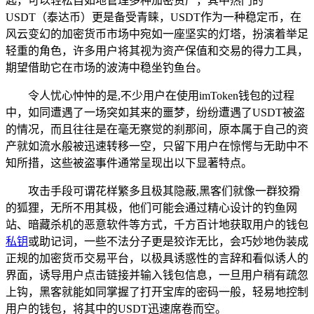
匙，可以轻松自如地管理多种加密资产，其中热门的
USDT（泰达币）更是备受青睐，USDT作为一种稳定币，在
风云变幻的加密货币市场中宛如一座坚实的灯塔，扮演着举足
轻重的角色，许多用户将其视为资产保值和交易的得力工具，
期望借助它在市场的波涛中稳坐钓鱼台。
令人忧心忡忡的是,不少用户在使用imToken钱包的过程
中，如同遭遇了一场突如其来的噩梦，纷纷遭遇了USDT被盗
的情况，而且往往是在毫无察觉的刹那间，原本属于自己的资
产就如流水般被迅速转移一空，只留下用户在惊愕与无助中不
知所措，这些被盗事件通常呈现出以下显著特点。
攻击手段可谓花样繁多且极其隐蔽,黑客们就像一群狡猾
的狐狸，无所不用其极，他们可能会通过精心设计的钓鱼网
站、暗藏杀机的恶意软件等方式，千方百计地获取用户的钱包
私钥
或助记词，一些不法分子更是狡诈无比，会巧妙地伪装成
正规的加密货币交易平台，以极具诱惑性的言辞和看似诱人的
界面，诱导用户点击链接并输入钱包信息，一旦用户稍有疏忽
上钩，黑客就能如同掌握了打开宝库的密码一般，轻易地控制
用户的钱包，将其中的USDT迅速席卷而空。