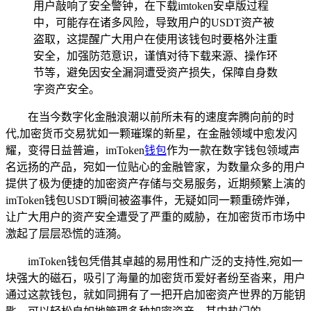
用户敲响了安全警钟，在下载imtoken安卓版过程
中，可能存在诸多风险，导致用户的USDT资产被
盗取，这提醒广大用户在使用该钱包时要格外注重
安全，加强防范意识，谨慎对待下载来源、操作环
节等，避免因安全漏洞遭受资产损失，保障自身数
字资产安全。
在当今数字化金融浪潮以前所未有的速度奔腾向前的时
代,加密货币交易犹如一颗璀璨的新星，在金融领域中愈发闪
耀，变得日益普遍，imToken
钱包
作为一款在数字钱包领域声
名远扬的产品，宛如一位贴心的金融管家，为数量众多的用户
提供了极为便捷的加密资产存储与交易服务，近期频繁上演的
imToken钱包USDT瞬间被盗事件，无疑如同一颗重磅炸弹，
让广大用户的资产安全遭受了严重的威胁，在加密货币市场中
激起了层层恐慌的涟漪。
imToken钱包凭借其卓越的易用性和广泛的支持性,宛如一
块强大的磁石，吸引了海量的加密货币爱好者纷至沓来，用户
通过这款钱包，就如同拥有了一把开启加密资产世界的万能钥