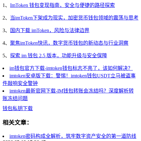
1、
ImToken 钱包变现指南，安全与便捷的路径探索
2、
当imToken下架成为现实，加密货币钱包领域的震荡与思考
3、
国内下载 imToken，风险与法律边界
4、
聚焦imToken快讯，数字货币钱包的新动态与行业洞察
5、
探索 im 钱包 2.5 版本，功能升级与安全保障
im钱包官方下载-imtoken钱包标志不亮了，该如何解决？
imtoken安卓版下载：警惕！imtoken钱包USDT立马被盗事
件敲响安全警钟
imtoken最新官网下载-IM钱包转账会冻结吗？深度解析转
账冻结问题
钱包
私钥
下载
相关文章：
imtoken密码构成全解析，筑牢数字资产安全的第一道防线