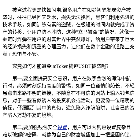
被盗过程更是快如闪电,很多用户在如梦初醒发现资产被
盗时，往往已经回天乏术，损失无法挽回，黑客们利用先进的
技术手段，如同训练有素的盗贼，在极短的时间内就完成了资
产的转移，让用户防不胜防，这种“立马被盗”的情况，就像一
颗定时炸弹在用户的财富世界中突然爆炸，给用户带来了巨大
的经济损失和沉重的心理压力，让他们在数字金融的道路上充
满了恐惧与不安。
究竟如何才能避免imToken钱包USDT被盗呢？
第一,要全面提高安全意识，用户在数字金融的海洋中航
行时，必须时刻保持高度的警惕，如同一位谨慎的船长，不轻
易点击来路不明的链接，不随意在不可信的网站上输入钱包信
息，对于一些看似诱人的投资机会或活动，更要像一位精明的
侦探，仔细甄别其中的真伪，避免陷入诈骗陷阱，让自己的资
产陷入万劫不复的境地。
第二,要加强钱包安全
设置
，用户可以为钱包设置复杂且
难以破解的密码，就像为自己的财富城堡加上一把坚固的锁，