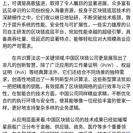
上，可谓是高歌猛进，取得了令人瞩目的显著进展，众多富有
远见卓识的公司纷纷投入海量资源，投身于区块链底层技术的
深耕细作之中，它们夜以继日地钻研，不断突破技术瓶颈，致
力于提升系统的性能、安全性与可扩展性，一些实力雄厚的公
司自主研发的区块链底层平台，宛如性能卓越的超级引擎，具
备高吞吐量、低延迟的显著特点，能够轻松应对大规模商业应
用的严苛需求。
在共识算法这一关键领域,中国区块链公司更是展现出了
非凡的创新智慧，除了广泛应用的工作量证明（PoW）、权益
证明（PoS）等经典算法外，它们还结合不同场景的独特需
求，创造性地提出了一系列新型共识算法，这些新型算法犹如
一把把精准的钥匙，有效提高了区块链网络的运行效率与公平
性，在智能合约技术方面，中国公司同样精益求精，不断优化
合约的执行环境与安全性，使其能够像一位经验丰富的管家一
样，更好地支持复杂多样的业务逻辑。
从应用层面来看,中国区块链公司的技术成果已经如璀璨
星辰般广泛分布于金融、供应链、政务、医疗等多个重要领