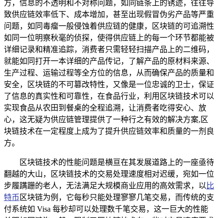
方，信息的不透明和不对称问题，如同链条上的锈迹，往往导
致供应链效率低下、成本增加，甚至出现假冒伪劣产品等严重
问题，如同毒瘤一般侵蚀着供应链的健康，区块链的可追溯性
如同一位明察秋毫的侦探，使得供应链上的每一个环节都能被
详细记录和精准追踪，消费者只需轻轻扫描产品上的二维码，
就能如同打开一本详细的产品传记，了解产品的原材料来源、
生产过程、运输过程等全方位的信息，从而确保产品的质量和
安全，区块链的不可篡改特性，又像是一位忠诚的卫士，保证
了信息的真实性和可靠性，在食品行业，利用区块链技术可以
实现食品从农田到餐桌的全程追溯，让消费者吃得安心、放
心，这无疑为供应链管理提供了一种行之有效的解决方案,区
块链技术在一定程度上成为了提升供应链效率和质量的一剂良
方。
区块链技术的性能问题是横亘在其发展道路上的一座亟待
翻越的大山，区块链技术的交易处理速度相对迟缓，宛如一位
步履蹒跚的老人，无法满足大规模商业应用的高效需求，以
比
特币
区块链为例，它每秒只能处理寥寥几笔交易，而传统的支
付系统如 Visa 每秒却可以处理数千笔交易，这一巨大的性能