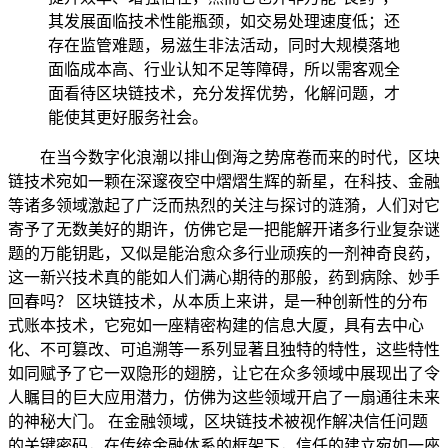
其发展面临技术性能瓶颈，如交易处理速度低；还
存在监管难题，易滋生非法活动，同时大规模落地
面临成本高、行业认知不足等障碍，所以需客观全
面看待区块链技术，充分发挥优势，化解问题，才
能使其更好服务社会。
在当今数字化浪潮以排山倒海之势席卷而来的时代，区块
链技术宛如一颗在深邃夜空中熠熠生辉的新星，在科技、金融
等诸多领域激起了广泛而热烈的关注与探讨的涟漪，人们对它
寄予了无数美好的期许，仿佛它是一把能解开诸多行业复杂谜
题的万能钥匙，又似是能治愈众多行业顽疾的一剂神奇良药，
这一新兴技术真的能如人们满心期待的那般，药到病除、妙手
回春吗？ 区块链技术，从本质上来讲，是一种创新性的分布
式账本技术，它宛如一座精密构建的信息大厦，具有去中心
化、不可篡改、可追溯等一系列显著且独特的特性，这些特性
如同赋予了它一双隐形的翅膀，让它在众多领域中展现出了令
人瞩目的巨大应用潜力，仿佛为这些领域开启了一扇通往未来
的神秘大门。 在金融领域，区块链技术被视作解决信任问题
的关键密码，在传统金融体系的框架下，信任的建立宛如一座