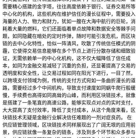
需要精心搭建的金字塔，往往高度依赖于银行、证券交易所等
中心化的机构，这些机构在维护信任的漫长征程中，需要投入
海量的人力、物力和财力，犹如一艘在大海中航行的巨轮，消
耗着大量的燃料，它们还面临着单点故障和数据安全等棘手问
题，如同隐藏在暗处的定时炸弹，随时可能引发危机，而区块
链的去中心化特性，恰似一阵清风，吹散了传统信任模式的阴
霾，它使得交易信息能够在多个节点上进行分散存储和细致验
证，无需依赖单一的中心化机构，这不仅大幅降低了信任成
本，如同为金融交易减轻了沉重的负担，还显著提高了交易的
透明度和安全性，让交易过程如同在阳光下进行，一目了然，
以跨境支付领域为例，传统的支付方式宛如一条曲折漫长的道
路，需要经过多个中间机构，导致支付速度如同蜗牛爬行般缓
慢，手续费也高得如同高耸的山峰，而利用区块链技术，就像
是搭建了一条笔直的高速公路，能够实现点对点的实时支付，
大大提高了支付效率，降低了支付成本，从这个角度来看，区
块链技术无疑是金融行业解决信任难题的一剂对症良药。 在
供应链管理领域，区块链技术同样展现出了广阔无垠的应用前
景，供应链就像一条复杂的链条，涉及到多个环节和众多参与