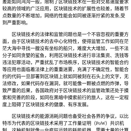
差距如同鸿沟一般，限制了区块链技术在一些对交易速度要求
较高的领域的广泛应用，区块链技术的扩展性也较差，随着节
点数量的不断增加，网络的性能会如同被逐渐拧紧的发条,受
到严重影响。
区块链技术的法律和监管问题也是一个不容忽视的重要方
面，由于区块链技术的去中心化特性，使得监管工作如同在茫
茫大海中寻找一艘没有坐标的船只，难度大大增加，一些不法
分子如同贪婪的鲨鱼，利用区块链技术进行非法集资、洗钱等
违法犯罪活动，严重扰乱了市场秩序，区块链技术的智能合约
等应用也面临着法律上的重重迷雾，充满了不确定性，智能合
约的代码一旦部署到区块链上就如同被刻在石头上的文字，无
法修改，如果代码存在漏洞，就可能像一颗被点燃的炸弹，导
致严重的后果，各国政府对于区块链技术的监管政策还处于摸
索和完善的阶段，如同在黑暗中摸索前行的旅人，这在一定程
度上阻碍了区块链技术的健康、有序发展。
区块链技术的能源消耗问题也备受社会各界的争议，以比
特币为代表的区块链技术采用了工作量证明（PoW）共识机
制，这种机制就像一台疯狂运转的耗能机器，需要大量的计算