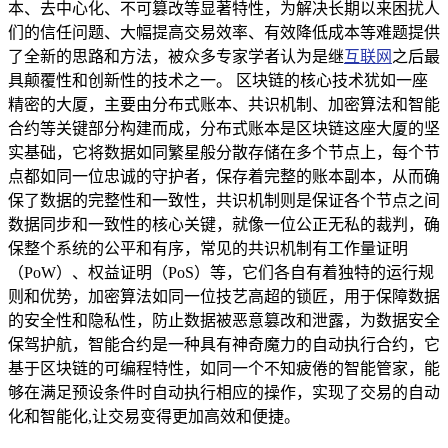
本、去中心化、不可篡改等显著特性，为解决长期以来困扰人
们的信任问题、大幅提高交易效率、有效降低成本等难题提供
了全新的思路和方法，被众多专家学者认为是继
互联网
之后最
具颠覆性和创新性的技术之一。 区块链的核心技术犹如一座
精密的大厦，主要由分布式账本、共识机制、加密算法和智能
合约等关键部分构建而成，分布式账本是区块链这座大厦的坚
实基础，它将数据如同繁星般分散存储在多个节点上，每个节
点都如同一位忠诚的守护者，保存着完整的账本副本，从而确
保了数据的完整性和一致性，共识机制则是保证各个节点之间
数据同步和一致性的核心关键，就像一位公正无私的裁判，确
保整个系统的公平和有序，常见的共识机制有工作量证明
（PoW）、权益证明（PoS）等，它们各自有着独特的运行规
则和优势，加密算法如同一位技艺高超的锁匠，用于保障数据
的安全性和隐私性，防止数据被恶意篡改和泄露，为数据安全
保驾护航，智能合约是一种具有神奇魔力的自动执行合约，它
基于区块链的可编程特性，如同一个不知疲倦的智能管家，能
够在满足预设条件时自动执行相应的操作，实现了交易的自动
化和智能化,让交易变得更加高效和便捷。