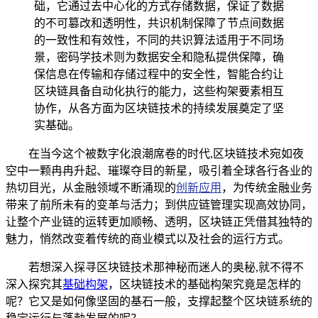
础，它通过去中心化的方式存储数据，保证了数据
的不可篡改和透明性，共识机制保障了节点间数据
的一致性和有效性，不同的共识算法适用于不同场
景，密码学技术则为数据安全和隐私提供保障，确
保信息在传输和存储过程中的安全性，智能合约让
区块链具备自动化执行的能力，这些构架要素相互
协作，从各方面为区块链技术的持续发展奠定了坚
实基础。
在当今这个被数字化浪潮席卷的时代,区块链技术宛如夜
空中一颗冉冉升起、璀璨夺目的新星，吸引着全球各行各业的
热切目光，从金融领域不断涌现的
创新应用
，为传统金融业务
带来了前所未有的变革与活力；到供应链管理实现高效协同，
让整个产业链的运转更加顺畅、透明，区块链正凭借其独特的
魅力，悄然改变着传统的商业模式以及社会的运行方式。
若想深入探寻区块链技术那神秘而迷人的奥秘,就不得不
深入探究其
基础构架
，区块链技术的基础构架究竟是怎样的
呢？它又是如何像坚固的基石一般，支撑起整个区块链系统的