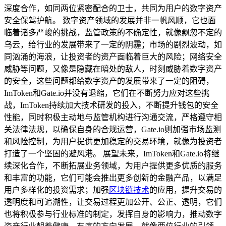
深度合作，如同两位紧密配合的卫士，共同为用户的数字资产
安全保驾护航。 数字资产领域的发展并非一帆风顺，它也面
临着诸多严峻的挑战，监管政策的不确定性，就像飘忽不定的
乌云，给行业的发展带来了一定的阴霾；市场的剧烈波动，如
同汹涌的海浪，让投资者的资产面临着巨大的风险；网络安全
威胁等问题，又像是隐藏在暗处的敌人，时刻威胁着数字资产
的安全，这些问题都给数字资产的发展带来了一定的阻碍，
ImToken和Gate.io并没有退缩，它们在不断努力应对这些挑
战，ImToken持续加大技术研发的投入，不断提升钱包的安全
性能，同时积极主动地与监管机构进行沟通交流，严格遵守相
关法律法规，以确保自身的合规运营，Gate.io则加强市场监测
和风险控制，为用户提供更加稳定的交易环境，就像为投资者
打造了一个坚固的避风港。 展望未来，ImToken和Gate.io将继
续深化合作，不断拓展业务领域，为用户提供更多优质的服务
和丰富的功能，它们可能会推出更多创新的金融产品，以满足
用户多样化的投资需求；加强
区块链技术
的应用，提升交易的
透明度和可追溯性，让交易过程更加公开、公正、透明，它们
也将积极参与行业标准的制定，发挥自身的影响力，推动数字