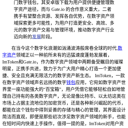
门数字钱包，其安卓版下载为用户提供便捷管理数
字资产途径，而与 Gate.io 的合作意义重大，二者
携手有望整合资源、发挥各自优势，在数字资产领
域探索更多可能性，为用户打造更安全、高效、多
元的数字资产交易与管理环境，推动数字资产行业
迈向新的
发展
阶段。
在当今这个数字化浪潮如汹涌波涛般席卷全球的时代,
数
字资产
领域正以一种前所未有的迅猛速度蓬勃发展着，
ImToken和Gate.io，作为数字资产领域中两颗备受瞩目的璀璨
明星，正携手共进，致力于为广大用户精心打造一个更加便
捷、安全且充满无限活力的数字资产新生态。 ImToken，一款
在数字资产领域声名远扬的数字
钱包
应用，它宛如数字资产世
界里一座功能强大的“百宝箱”，用户凭借它能够轻松自如地管
理自己持有的各类数字资产，无论是像比特币、以太坊这类在
市场上占据主流地位的加密货币，还是各种新兴崛起的代币，
都能在这个钱包中得到妥善的存储与精心的管理，其界面设计
简洁而直观，即便是那些初次涉足数字资产领域的新手，也能
在短时间内快速上手操作，值得一提的是，ImToken对用户资