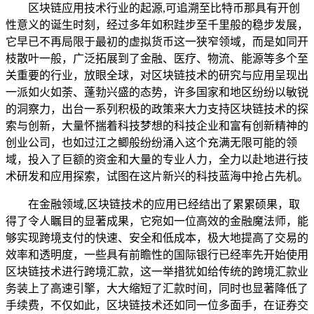
区块链应用技术行业的起源,可追溯至比特币那具有开创
性意义的诞生时刻，经过多年如积跬步至千里般的稳步发展，
它早已不再局限于最初的虚拟货币这一狭窄领域，而是如同开
枝散叶一般，广泛拓展到了金融、医疗、物流、能源等多个至
关重要的行业，放眼全球，对区块链技术的研究与应用呈现出
一派如火如荼、蓬勃兴盛的态势，许多国家和地区纷纷以敏锐
的洞察力，出台一系列积极的政策来大力支持区块链技术的探
索与创新，大量怀揣着科技梦想的科技企业和富有创新精神的
创业公司，也如过江之鲫般纷纷涌入这个充满无限可能的领
域，投入了巨额的资金和大量的专业人力，全力以赴地进行技
术研发和应用探索，试图在这片新兴的科技蓝海中抢占先机。
在金融领域,区块链技术的应用已经结出了累累硕果，取
得了令人瞩目的显著成果，它宛如一位高效的金融魔法师，能
够实现跨境支付的快速、安全和低成本，极大地提高了交易的
效率和透明度，一些具有前瞻性的国际银行已经率先开始使用
区块链技术进行跨境汇款，这一举措犹如给传统的跨境汇款业
务装上了高速引擎，大大缩短了汇款时间，同时也显著降低了
手续费，不仅如此，区块链技术还如同一位多面手，在证券交