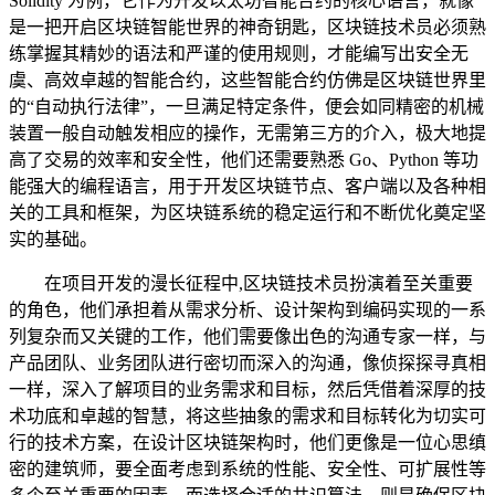
Solidity 为例，它作为开发以太坊智能合约的核心语言，就像
是一把开启区块链智能世界的神奇钥匙，区块链技术员必须熟
练掌握其精妙的语法和严谨的使用规则，才能编写出安全无
虞、高效卓越的智能合约，这些智能合约仿佛是区块链世界里
的“自动执行法律”，一旦满足特定条件，便会如同精密的机械
装置一般自动触发相应的操作，无需第三方的介入，极大地提
高了交易的效率和安全性，他们还需要熟悉 Go、Python 等功
能强大的编程语言，用于开发区块链节点、客户端以及各种相
关的工具和框架，为区块链系统的稳定运行和不断优化奠定坚
实的基础。
在项目开发的漫长征程中,区块链技术员扮演着至关重要
的角色，他们承担着从需求分析、设计架构到编码实现的一系
列复杂而又关键的工作，他们需要像出色的沟通专家一样，与
产品团队、业务团队进行密切而深入的沟通，像侦探探寻真相
一样，深入了解项目的业务需求和目标，然后凭借着深厚的技
术功底和卓越的智慧，将这些抽象的需求和目标转化为切实可
行的技术方案，在设计区块链架构时，他们更像是一位心思缜
密的建筑师，要全面考虑到系统的性能、安全性、可扩展性等