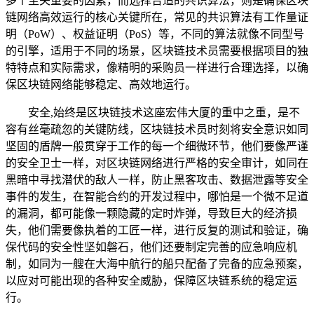
多个至关重要的因素，而选择合适的共识算法，则是确保区块
链网络高效运行的核心关键所在，常见的共识算法有工作量证
明（PoW）、权益证明（PoS）等，不同的算法就像不同型号
的引擎，适用于不同的场景，区块链技术员需要根据项目的独
特特点和实际需求，像精明的采购员一样进行合理选择，以确
保区块链网络能够稳定、高效地运行。
安全,始终是区块链技术这座宏伟大厦的重中之重，是不
容有丝毫疏忽的关键防线，区块链技术员时刻将安全意识如同
坚固的盾牌一般贯穿于工作的每一个细微环节，他们要像严谨
的安全卫士一样，对区块链网络进行严格的安全审计，如同在
黑暗中寻找潜伏的敌人一样，防止黑客攻击、数据泄露等安全
事件的发生，在智能合约的开发过程中，哪怕是一个微不足道
的漏洞，都可能像一颗隐藏的定时炸弹，导致巨大的经济损
失，他们需要像执着的工匠一样，进行反复的测试和验证，确
保代码的安全性坚如磐石，他们还要制定完善的应急响应机
制，如同为一艘在大海中航行的船只配备了完备的应急预案，
以应对可能出现的各种安全威胁，保障区块链系统的稳定运
行。