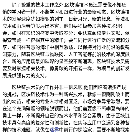
除了繁重的技术工作之外,区块链技术员还需要像不知疲
倦的学习者一样，不断学习和跟进行业的最新动态，区块链技
术的发展速度犹如疾驰的列车，日新月异，新的概念、算法和
应用如雨后春笋般层出不穷，他们要积极参加各种技术研讨
会，如同在知识的盛宴中汲取养分；要认真阅读专业文献，像
探索宝藏一样挖掘其中的精华；要与同行进行广泛的交流和分
享，如同在智慧的海洋中相互激荡，以保持对行业前沿的敏锐
洞察力，随着区块链与物联网、人工智能等前沿技术的深度融
合，新的应用场景如璀璨的星空般不断涌现，区块链技术员需
要及时掌握相关技术，像勇敢的开拓者一样，为项目的创新发
展提供强有力的支持。
区块链技术员的工作并非一帆风顺,他们面临着诸多严峻
的挑战，区块链技术作为一种新兴技术，就像一颗刚刚破土而
出的幼苗，相关的专业人才相对匮乏，市场竞争异常激烈，要
在这个充满硝烟的领域脱颖而出，他们需要像不断攀登高峰的
勇士一样，不断提升自己的技术水平和综合素质，由于区块链
技术具有高度的复杂性和创新性，在实际应用中会遇到各种各
样的技术难题，就像在
迷雾
中前行的探险家，需要不断地探索