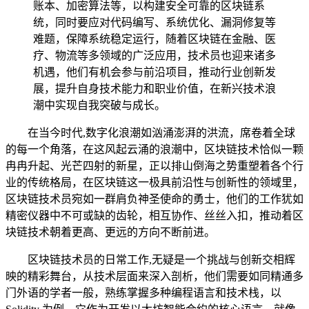
账本、加密算法等，以构建安全可靠的区块链系
统，同时要应对代码编写、系统优化、漏洞修复等
难题，保障系统稳定运行，随着区块链在金融、医
疗、物流等多领域的广泛应用，技术员也迎来诸多
机遇，他们有机会参与前沿项目，推动行业创新发
展，提升自身技术能力和职业价值，在新兴技术浪
潮中实现自我突破与成长。
在当今时代,数字化浪潮如汹涌澎湃的洪流，席卷着全球
的每一个角落，在这风起云涌的浪潮中，区块链技术恰似一颗
冉冉升起、光芒四射的新星，正以排山倒海之势重塑着各个行
业的传统格局，在区块链这一极具前沿性与创新性的领域里，
区块链技术员宛如一群肩负神圣使命的勇士，他们的工作犹如
精密仪器中不可或缺的齿轮，相互协作、丝丝入扣，推动着区
块链技术朝着更高、更远的方向不断前进。
区块链技术员的日常工作,无疑是一个挑战与创新交相辉
映的精彩舞台，从技术层面来深入剖析，他们需要如同精通多
门外语的学者一般，熟练掌握多种编程语言和技术栈，以