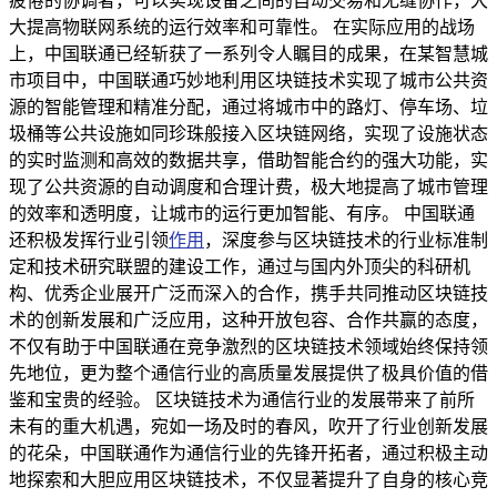
疲倦的协调者，可以实现设备之间的自动交易和无缝协作，大
大提高物联网系统的运行效率和可靠性。 在实际应用的战场
上，中国联通已经斩获了一系列令人瞩目的成果，在某智慧城
市项目中，中国联通巧妙地利用区块链技术实现了城市公共资
源的智能管理和精准分配，通过将城市中的路灯、停车场、垃
圾桶等公共设施如同珍珠般接入区块链网络，实现了设施状态
的实时监测和高效的数据共享，借助智能合约的强大功能，实
现了公共资源的自动调度和合理计费，极大地提高了城市管理
的效率和透明度，让城市的运行更加智能、有序。 中国联通
还积极发挥行业引领
作用
，深度参与区块链技术的行业标准制
定和技术研究联盟的建设工作，通过与国内外顶尖的科研机
构、优秀企业展开广泛而深入的合作，携手共同推动区块链技
术的创新发展和广泛应用，这种开放包容、合作共赢的态度，
不仅有助于中国联通在竞争激烈的区块链技术领域始终保持领
先地位，更为整个通信行业的高质量发展提供了极具价值的借
鉴和宝贵的经验。 区块链技术为通信行业的发展带来了前所
未有的重大机遇，宛如一场及时的春风，吹开了行业创新发展
的花朵，中国联通作为通信行业的先锋开拓者，通过积极主动
地探索和大胆应用区块链技术，不仅显著提升了自身的核心竞