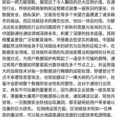
犹如一把万能钥匙，展现出了令人瞩目的巨大应用价值，在通
信行业，传统的网络架构和运营模式就像一座陈旧的堡垒，在
数据安全、隐私保护、交易信任等多个关键方面遭遇了诸多棘
手的挑战，而区块链技术的横空出世，恰似一场及时雨，为解
决这些长期困扰行业的问题提供了崭新的思路与有效的方法。
中国联通在通信领域深耕多年，积累了深厚的技术底蕴，其网
络覆盖更是广泛如繁星遍布，凭借着这些坚实的基础，中国联
通毅然决然地投身于区块链技术的研究与应用的征程之中，在
数据安全领域，区块链所采用的先进加密算法和独特的分布式
存储方式，为用户数据保护构筑起了一道坚不可摧的屏障，通
过将用户数据如同繁星般分散存储在多个节点之上，并运用强
大的加密技术对每一份数据进行精细的加密处理，即便部分节
点不幸遭受恶意攻击，也宛如撼动了一棵大树的几片枝叶，丝
毫不会影响整个数据的安全性和完整性，这对于通信行业而
言，具有不可估量的重要意义，因为通信企业就像一座信息宝
库，掌握着大量用户的敏感核心信息，诸如通话记录、短信内
容等，一旦数据安全防线出现漏洞，那无疑将给用户带来难以
估量的巨大损失。 在网络运营方面，区块链技术宛如一位神
奇的魔法师，可以极大地提高通信资源的分配效率和透明度，