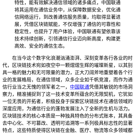
特性，能有效解决通信领域的诸多痛点，中国联通
将其运用在通信业务中，从保障数据安全，优化通
信网络运行，到改善通信服务质量，均取得显著进
展，凭借区块链赋能，不仅增强了通信的可靠性和
稳定性，也提升了用户体验，中国联通有望依靠该
技术持续创新，引领通信行业迈向新高度，构建更
高效、安全的通信生态。
在当今这个数字化浪潮汹涌澎湃、深刻变革各行各业的时
代，区块链技术宛如夜空中一颗熠熠生辉的璀璨新星，以其别
具一格的魅力和无可限量的潜力，正大刀阔斧地重塑着各个行
业的发展格局，在通信领域，众多企业如千帆竞渡，而作为通
信行业当之无愧的领军者之一，
中国联通
凭借其敏锐的市场洞
察力，精准捕捉到了这一技术变革所蕴含的无限契机，它犹如
一位无畏的开拓者，积极投身于探索区块链技术在通信领域的
深度应用，为通信行业的蓬勃发展注入了全新的生机与活力。
区块链技术的核心本质是一种独具特色的分布式账本，其具备
去中心化、不可篡改、透明可追溯等一系列极具标志性的显著
特点，这些特质使得区块链在金融、医疗、物流等众多领域都