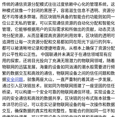
传统的通信资源分配模式往往过度依赖中心化的管理系统，这
种模式就像一个封闭的黑匣子，容易滋生信息不透明、资源分
配不均等诸多弊端，而区块链所具备的智能合约功能则如同一
位公正无私的管家，可以实现通信资源的自动化分配和智能化
管理，它能够根据用户的实际需求和所做出的贡献，动态灵活
地分配资源，从而显著提高资源的利用效率，区块链的透明可
追溯性让每一次资源分配和交易都如同在阳光下运行的列车，
都可以被清晰地记录和便捷地查询，从根本上确保了资源分配
的公平性和公正性。 中国联通并未满足于在通信领域现有应
用的探索，还将目光投向了充满无限潜力的物联网领域，随着
物联网的迅猛发展，海量的设备如同汹涌的潮水般需要进行频
繁的数据交互和高效的通信，物联网设备之间的信任问题和数
据
安全问题
，就像两座大山，一直严重制约着其进一步发展，
通过引入区块链技术，就如同为物联网搭建了一座坚固的信任
桥梁，可以构建一个安全可靠的物联网通信环境，实现设备之
间的安全通信和高效的数据共享，区块链的分布式账本就像一
本详尽的日记，可以忠实记录物联网设备的每一次操作和数据
交互，确保数据的真实性和完整性，智能合约则如同一位不知