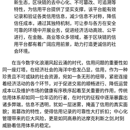
新生态，区块链的去中心化、不可篡改、可追溯等
特性，为信用平台提供了坚实支撑，该平台能有效
记录和验证各类信用信息，减少信息不对称，降低
信任成本，通过其独特机制，可让参与各方在安全
可靠的环境中开展业务，促进经济活动高效、公平
进行，在金融、商业等众多领域，基于区块链的信
用平台都有着广阔应用前景，助力打造更诚信的社
会环境。
在当今数字化浪潮风起云涌的时代，信用问题的重要性如
同一座灯塔，在经济社会的海洋中愈发凸显，信用，作为一种
珍贵且不可或缺的社会资源，宛如一条无形的纽带，紧密连接
着经济活动的各个环节，对于促进交易的顺畅进行、降低运营
成本以及维护市场的健康有序秩序起着至关重要的作用，传统
信用体系却如同一位年迈的行者，在时代的征程中逐渐暴露出
诸多弊端，信息不透明，犹如一层迷雾，掩盖了信用的真实面
貌；易篡改的特性，使得信用记录的可靠性大打折扣；中心化
管理带来的巨大风险，更是如同高悬的达摩克利斯之剑,时刻
威胁着信用体系的稳定。