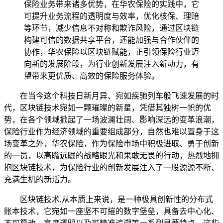
保险业务带来诸多优势，在华农保险的实践中，它
可提升业务流程的透明度与效率，优化核保、理赔
等环节，减少信息不对称和欺诈风险，通过区块链
构建可信的数据共享平台，还能加强与合作伙伴的
协作，华农保险以区块链赋能，正引领保险行业迈
向新的发展阶段，为行业创新发展注入新动力，有
望带来更优质、高效的保险服务体验。
在当今这个科技日新月异、宛如疾驰列车般飞速发展的时
代，区块链技术宛如一颗璀璨的新星，凭借其独树一帜的优
势，在各个领域掀起了一场波澜壮阔、影响深远的变革浪潮，
保险行业作为经济领域的重要组成部分，自然也难以置身于这
场变革之外，华农保险，作为保险市场中积极进取、勇于创新
的一员，以高瞻远瞩的战略眼光和果敢无畏的行动，热烈地拥
抱区块链技术，为保险行业的创新发展注入了一股源源不断、
充满生机的新活力。
区块链技术,从本质上来说，是一种极具创新性的分布式
账本技术，它宛如一座坚不可摧的数字堡垒，具备去中心化、