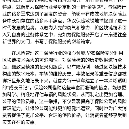
不可篡改、高度透明以及可精准追溯等一系列显著特点，这些
特点，就像是为保险行业量身定制的一把“金钥匙”，与保险行
业的诸多需求达到了高度的契合，能够卓有成效地解决保险业
务中长期存在的诸多棘手痛点，华农保险敏锐地捕捉到了这一
时代发展的趋势，以敢为人先的勇气和魄力，将区块链技术引
入到自身的业务体系之中，宛如为保险服务开启了一扇通往全
新世界的大门，书写了保险服务的崭新篇章。
在风险管理这一保险行业的核心领域,华农保险充分利用
区块链技术强大的可追溯性，对保险标的的历史数据进行全
面、细致且精准的记录和跟踪，以车险为例，通过区块链技术
构建的数字账本，车辆的维修历史、事故记录等重要信息都被
详细且永久地记录下来，就像为每一辆车建立了一本清晰透明
的“成长日记”，保险公司借助这些丰富而准确的信息，能够更
加科学、精准地评估车辆的风险状况，从而制定出更加合理、
公平的保险费率，这一举措，不仅显著提高了保险公司的风险
管理能力，让保险公司能够更加稳健地运营，同时也为广大消
费者提供了更加公平、合理的保险价格，让消费者能够享受到
实实在在的实惠。