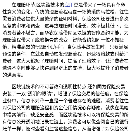
在理赔环节,区块链技术的
应用
更是带来了一场具有革命
性意义的变化，传统的理赔流程就像一场繁琐的马拉松，往往
需要消费者提供大量繁杂的证明材料，保险公司还要进行多次
反复的审核和调查，这导致理赔时间漫长，效率极其低下，让
消费者苦不堪言，而华农保险借助区块链的智能合约功能，为
理赔流程带来了脱胎换骨的改变，智能合约如同一位不知疲
倦、精准高效的“理赔小助手”，当保险事故发生时，只要满足
预设的条件，它就会自动触发理赔流程，迅速将赔款支付给消
费者，这大大缩短了理赔时间，提高了理赔效率，让消费者在
遭遇不幸时能够尽快得到经济上的支持，极大地提升了消费者
的满意度。
区块链技术的不可篡改和透明性特点,还如同为保险交易
安装了一双“透明的眼睛”，增强了保险交易的信任度，在保险
业务中，信息不对称一直是一个普遍存在的难题，消费者往往
对保险公司的理赔流程和资金使用情况心存疑虑，就像在黑暗
中摸索前行，缺乏安全感，而区块链技术可以将保险交易的所
有信息公开透明地记录在链上，消费者可以像查阅自己的银行
账单一样，随时查看和监督这些信息，从而增强了对保险公司