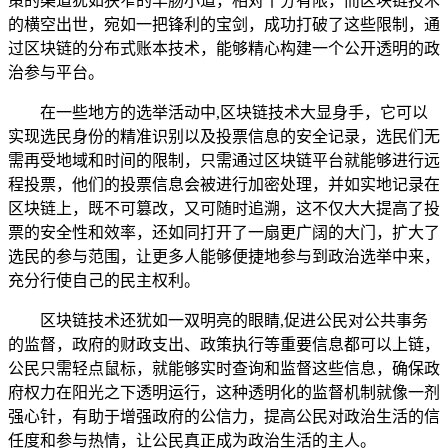
策的渠道犹如狭窄的羊肠小道，相对十分有限，而区块链技术
的横空出世，宛如一把锋利的宝剑，成功打破了这些限制，通
过区块链的分布式账本技术，能够精心构建一个公开透明的政
治参与平台。
在一些地方的选举活动中,区块链技术大显身手，它可以
实现选民身份的精准识别以及投票信息的安全记录，选民们无
需再受地域和时间的限制，只需通过区块链平台就能够进行远
程投票，他们的投票信息会被进行加密处理，并如实地记录在
区块链上，既不可篡改，又可随时追溯，这不仅大大提高了投
票的安全性和效率，还如同打开了一扇更广阔的大门，扩大了
选民的参与范围，让更多人能够便捷地参与到政治选举中来，
充分行使自己的民主权利。
区块链技术还犹如一双明亮的眼睛,促进公民对公共事务
的监督，政府的财政支出、政策执行等重要信息都可以上链，
公民只需轻点鼠标，就能够实时查询和监督这些信息，确保政
府权力在阳光之下透明运行，这种透明化的监督机制就像一剂
强心针，有助于增强政府的公信力，提高公民对政治生活的信
任度和参与热情，让公民真正成为政治生活的主人。