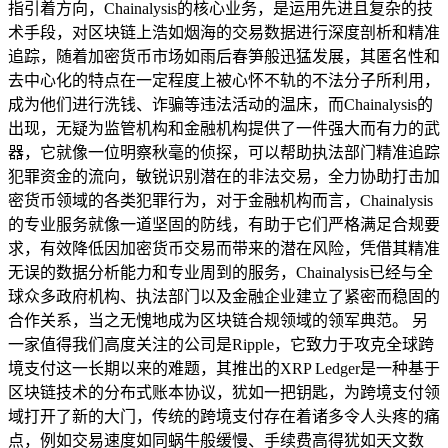
指引着方向，Chainalysis的核心业务，是运用先进且复杂的技
术手段，对区块链上浩如烟海的交易数据进行深度剖析和精准
追踪，随着加密货币市场如雨后春笋般迅猛发展，其匿名性和
去中心化的特点在一定程度上被心怀不轨的不法分子所利用，
成为他们进行洗钱、诈骗等违法活动的温床，而Chainalysis的
出现，无疑为监管机构和金融机构提供了一件强大而有力的武
器，它就像一位明察秋毫的侦探，可以帮助执法部门精准追踪
犯罪资金的流向，敏锐识别潜在的非法交易，全力协助打击加
密货币领域的各类犯罪行为，对于金融机构而言，Chainalysis
的专业服务就像一道坚固的防线，有助于它们严格满足合规要
求，有效降低因加密货币交易而带来的潜在风险，凭借其精准
无误的数据分析能力和专业周到的服务，Chainalysis已经与全
球众多政府机构、执法部门以及金融企业建立了紧密而稳固的
合作关系，当之无愧地成为区块链合规领域的领军典范。 另
一家值得我们高度关注的公司是Ripple，它致力于攻克全球跨
境支付这一长期以来的难题，其推出的XRP Ledger是一种基于
区块链技术的分布式账本协议，犹如一把钥匙，为跨境支付领
域打开了新的大门，传统的跨境支付存在着诸多令人头疼的痛
点，例如交易速度如同蜗牛般缓慢、手续费高得犹如天文数