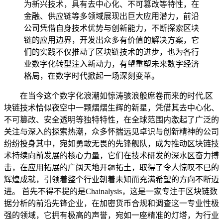
为新兴技术，具有去中心化、不可篡改等特性，在
金融、供应链等多领域展现出巨大应用潜力，前沿
公司凭借自身技术优势与创新能力，不断探索区块
链的应用边界，开发出众多有价值的解决方案，它
们的实践不仅推动了区块链技术的进步，也为各行
业数字化转型注入新动力，有望重塑未来数字经济
格局，在数字时代掀起一场深刻变革。
在当今这个数字化浪潮如惊涛骇浪般席卷而来的时代,区
块链技术恰似夜空中一颗熠熠生辉的新星，凭借其去中心化、
不可篡改、安全透明等独特特性，在全球范围内激起了广泛的
关注与深入的探索热潮，众多怀揣远见卓识与创新精神的公司
纷纷投身其中，宛如勇敢无畏的先锋舰队，成为推动区块链技
术持续向前发展的核心力量，它们在技术研发的深水区奋力搏
击，在应用拓展的广阔天地开疆拓土，取得了令人惊叹不已的
辉煌成就，引领着整个行业朝着未知而充满希望的方向不断迈
进。 首先不得不提的是Chainalysis，这是一家专注于区块链数
据分析的前沿先锋企业，在加密货币合规和调查这一专业性极
强的领域，它拥有极高的声誉，宛如一座精准的灯塔，为行业