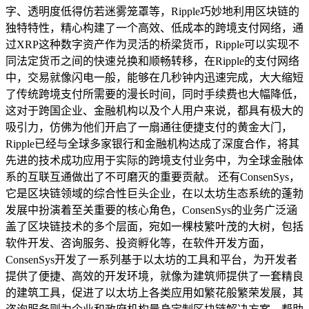
字、透明度低得仿若迷雾笼罩等，Ripple巧妙地利用区块链的
独特特性，精心构建了一个高效、低成本的跨境支付网络，通
过XRP这种数字资产作为灵活的桥梁货币，Ripple可以实现不
同法定货币之间的快速兑换和顺畅转移，在Ripple的支付网络
中，交易就像闪电一般，能够在几秒钟内迅速完成，大大缩短
了传统跨境支付所需要的漫长时间，同时手续费也大幅降低，
这对于跨国企业、金融机构以及个人用户来说，都具有极大的
吸引力，仿佛为他们开启了一扇通往便捷支付的黄金大门，
Ripple已经与全球多家银行和金融机构达成了深度合作，将其
先进的技术成功应用于实际的跨境支付业务中，为全球金融体
系的互联互通做出了不可磨灭的重要贡献。 还有ConsenSys，
它是区块链领域的综合性巨头企业，在以太坊生态系统的蓬勃
发展中扮演着至关重要的核心角色，ConsenSys的业务广泛涵
盖了区块链技术的多个层面，宛如一棵枝繁叶茂的大树，包括
软件开发、咨询服务、投资孵化等，在软件开发方面，
ConsenSys开发了一系列基于以太坊的工具和平台，为开发者
提供了便捷、高效的开发环境，就像为建筑师提供了一套精良
的建筑工具，促进了以太坊上各类应用如繁花般繁荣发展，其