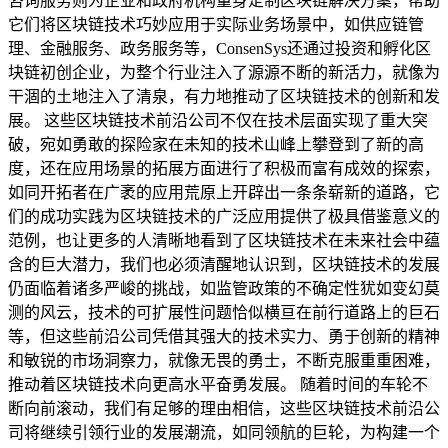
咨询服务则为企业和政府机构量身定制区块链解决方案，帮助
它们将区块链技术巧妙应用于实际业务场景中，如供应链管
理、金融服务、政务服务等，ConsenSys还通过投资和孵化区
块链初创企业，为整个行业注入了源源不断的新活力，就像为
干涸的土地注入了清泉，有力地推动了区块链技术的创新和发
展。 这些区块链技术前沿公司不仅在技术层面实现了重大突
破，宛如勇敢的探险家在未知的技术山峰上攀登到了新的高
度，还在应用场景的拓展方面进行了积极而富有成效的探索，
如同开拓者在广袤的应用荒原上开辟出一条条崭新的道路，它
们的成功实践为区块链技术的广泛应用提供了极具借鉴意义的
范例，也让更多的人清晰地看到了区块链技术在未来社会中蕴
含的巨大潜力，我们也必须清醒地认识到，区块链技术的发展
仍面临着诸多严峻的挑战，如监管政策的不确定性犹如变幻莫
测的风云，技术的可扩展性问题恰似横亘在前行道路上的巨石
等，但这些前沿公司凭借其强大的技术实力、勇于创新的精神
和敏锐的市场洞察力，就像无畏的勇士，不断克服重重困难，
推动着区块链技术向更高水平奋勇发展。 随着时间的车轮不
断向前滚动，我们有足够的理由相信，这些区块链技术前沿公
司将继续引领行业的发展潮流，如同领航的巨轮，为构建一个