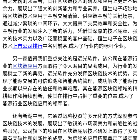
当之无愧的领军者，其在区块链技术的研发和应用上更是不遗
余力，展现出了强大的创新能力和专业素养，恒生电子巧妙地
将区块链技术应用于金融交易清算、供应链金融等关键场景，
通过减少繁琐的中间环节，大大提高了交易效率和安全性，为
金融行业的发展注入了新的活力，凭借其深厚的技术底蕴、强
大的技术实力以及广泛而稳固的客户基础，恒生电子在区块链
技术
上市公司排行
中名列前茅,成为了行业内的标杆企业。
另一家值得我们重点关注的是远光软件，该公司在能源行
业的
区块链应用
方面取得了令人瞩目的显著成果，为行业的发
展树立了新的典范，远光软件充分发挥区块链技术的优势，实
现了能源交易的可信追溯和智能合约管理，成功解决了能源行
业长期以来存在的信任和效率难题，其在能源区块链领域的精
耕细作和持续创新，使其在排行中占据了重要的位置,成为了
能源行业区块链应用的领军者。
还有新湖中宝，它通过战略投资等多元化的方式深度参与
区块链技术的发展，展现出了敏锐的市场洞察力和前瞻性的战
略眼光，公司旗下的项目在区块链底层技术研发上取得了多项
具有突破性和创新性的成果，为后续的应用拓展奠定了坚实而