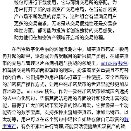
钱包可进行下载使用，它与薄饼交易所的搭配，为
用户打开了新的加密资产交易格局，在当前加密资
产市场不断发展的背景下，这种组合有望满足用户
更多的交易需求，无论是从交易便捷性还是交易多
样性方面，都可能为投资者创造独特的交易感受，
助力他们在加密资产领域开启新的交易旅程。
在当今数字化金融的汹涌浪潮之中，加密货币宛如一颗冉
冉升起的新星，逐渐成为备受瞩目的新兴资产类别，在加密货
币的交易与管理这片充满机遇与挑战的领域里，
imToken
钱包
和薄饼交易所宛如两颗璀璨的明珠，扮演着至关重要且不可替
代的角色，它们携手为用户精心打造了一种便捷、安全且高效
的加密资产操作方式，让用户在加密货币的世界里能够更加从
容地遨游。 imToken 钱包，作为一款在加密货币领域声名远扬
的去中心化钱包，凭借其简洁易用的界面设计和强大丰富的功
能，赢得了广大加密货币爱好者的倾心喜爱，它就像是一个功
能齐全的数字宝库，支持多种主流加密货币，诸如比特币、以
太坊等，用户可以在这个钱包中轻松自如地存储自己珍贵的
数
字资产
，有条不紊地进行管理,还能灵活便捷地实现资产的转