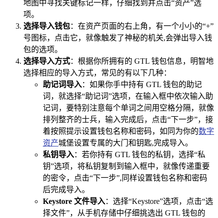
地图中寻找关键标记一样，仔细找到并点击“资产”选
项。
选择导入钱包
：在资产页面的右上角，有一个小小的“+”
号图标，点击它，就像触发了神秘的机关,会弹出导入钱
包的选项。
选择导入方式
：根据你所拥有的 GTL 钱包信息，明智地
选择相应的导入方式，常见的有以下几种：
助记词导入
：如果你手中持有 GTL 钱包的助记
词，就选择“助记词”选项，在输入框中依次输入助
记词，要特别注意每个单词之间用空格分隔，就像
排列整齐的士兵，输入完成后，点击“下一步”，接
着按照提示设置钱包名称和密码，如同为你的
数字
资产
城堡设置专属的大门和钥匙,完成导入。
私钥导入
：若你持有 GTL 钱包的私钥，选择“私
钥”选项，将私钥复制到输入框中，就像传递重要
的密令，点击“下一步”,同样设置钱包名称和密码
后完成导入。
Keystore 文件导入
：选择“Keystore”选项，点击“选
择文件”，从手机存储中仔细挑选出 GTL 钱包的