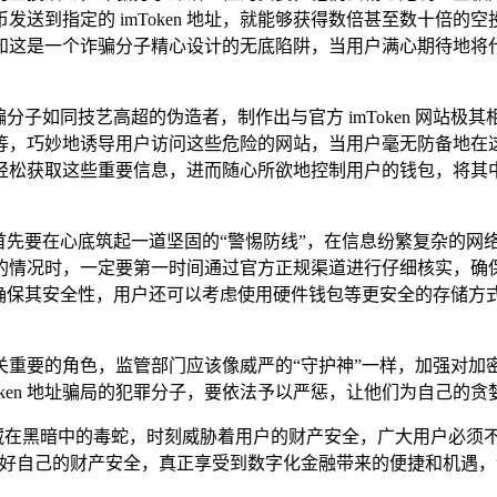
送到指定的 imToken 地址，就能够获得数倍甚至数十倍
知这是一个诈骗分子精心设计的无底陷阱，当用户满心期待地将
，诈骗分子如同技艺高超的伪造者，制作出与官方 imToken 
巧妙地诱导用户访问这些危险的网站，当用户毫无防备地在这些钓
轻松获取这些重要信息，进而随心所欲地控制用户的钱包，将其中
”，用户首先要在心底筑起一道坚固的“警惕防线”，在信息纷繁复杂
况时，一定要第一时间通过官方正规渠道进行仔细核实，确保信息
确保其安全性，用户还可以考虑使用硬件钱包等更安全的存储方式
演着至关重要的角色，监管部门应该像威严的“守护神”一样，加强对
oken 地址骗局的犯罪分子，要依法予以严惩，让他们为自己的
同隐藏在黑暗中的毒蛇，时刻威胁着用户的财产安全，广大用户必
护好自己的财产安全，真正享受到数字化金融带来的便捷和机遇