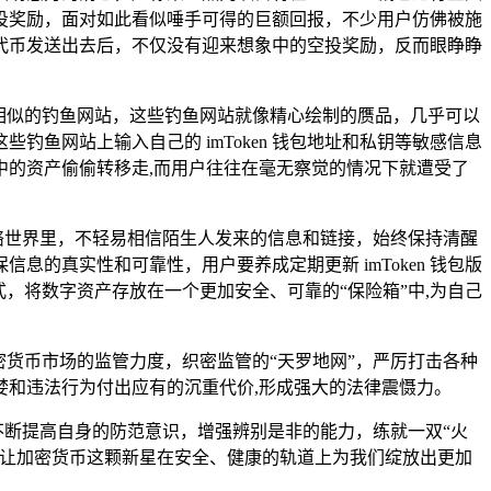
的空投奖励，面对如此看似唾手可得的巨额回报，不少用户仿佛被施
代币发送出去后，不仅没有迎来想象中的空投奖励，反而眼睁睁
网站极其相似的钓鱼网站，这些钓鱼网站就像精心绘制的赝品，几乎可以
鱼网站上输入自己的 imToken 钱包地址和私钥等敏感信息
的资产偷偷转移走,而用户往往在毫无察觉的情况下就遭受了
的网络世界里，不轻易相信陌生人发来的信息和链接，始终保持清醒
的真实性和可靠性，用户要养成定期更新 imToken 钱包版
，将数字资产存放在一个更加安全、可靠的“保险箱”中,为自己
加密货币市场的监管力度，织密监管的“天罗地网”，严厉打击各种
贪婪和违法行为付出应有的沉重代价,形成强大的法律震慑力。
须不断提高自身的防范意识，增强辨别是非的能力，练就一双“火
，让加密货币这颗新星在安全、健康的轨道上为我们绽放出更加