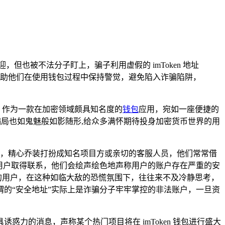
欢迎，但也被不法分子盯上，骗子利用虚假的 imToken 地址
要，能帮助他们在使用钱包过程中保持警觉，避免陷入诈骗陷阱，
作为一款在加密领域颇具知名度的
钱包
应用，宛如一座便捷的
址骗局也如鬼魅般如影随形,给众多满怀期待投身加密货币世界的用
色龙”，精心乔装打扮成知名项目方或亲切的客服人员，他们常常借
用户取得联系，他们会绘声绘色地声称用户的账户存在严重的安
的用户，在这种如临大敌的恐慌氛围下，往往来不及冷静思考，
的“安全地址”实际上是诈骗分子牢牢掌控的非法账户，一旦资
力的消息，声称某个热门项目将在 imToken 钱包进行盛大