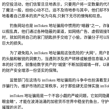
的空投活动，他们信誓旦旦地表示，只要用户将一定数量的代币发
了魔法一般，纷纷心动不已，迫不及待地参与其中，他们却不
地看着自己原本的资产化为乌有,只剩下无尽的懊悔和叹息。
钓鱼网站也是 imToken 地址骗局中惯用的“暗器”之一
以假乱真，他们通过各种隐蔽的渠道，如网络广告、虚假链接等，
时，就如同将自己的家门钥匙拱手交给了小偷，诈骗分子可以
巨大的损失。
为了避免陷入 imToken 地址骗局这张危险的“大网
的头脑和敏锐的洞察力，当遇到涉及资产转移或敏感信息输入的情
本的好习惯，就像给数字资产的“城堡”不断加固城墙一样，以
的财产安全增添一份坚实的保障。
监管部门在这场与 imToken 地址骗局的斗争中也扮
诈骗行为，维护市场的正常秩序，对于那些肆无忌惮实施 imT
imToken 地址骗局是一个不容小觑的严峻问题，它如
眼金睛”，才能在波涛汹涌的加密货币世界中稳坐钓鱼台，守
璀璨的光芒。