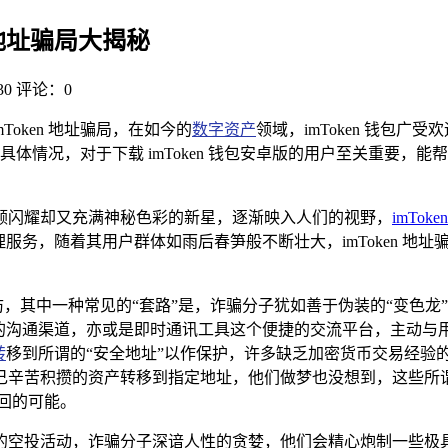
en地址骗局大揭秘
0
评论：0
mToken 地址骗局，在如今的
数字资产
领域，imToken 钱包广受
局的具体情况，对于下载 imToken 钱包安卓版的用户至关重
颗闪耀却又充满神秘色彩的新星，逐渐映入人们的视野，
imToken
服务，随着其用户群体如雨后春笋般不断壮大，imToken 地
不胜防，其中一种常见的“套路”是，诈骗分子犹如善于伪装的“变
式的沟通渠道，亦或是即时通讯工具这个便捷的交流平台，主动与
转
移到所谓的“安全地址”以作保护，许多缺乏加密货币交易经验
己辛苦积攒的资产转移到指定地址，他们做梦也没想到，这些所谓
回的可能。
投活动，诈骗分子深谙人性的贪婪，他们会精心炮制一些极具诱惑