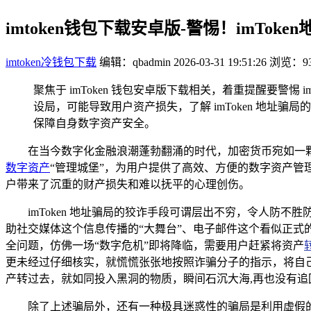
imtoken钱包下载安卓版-警惕！imTok
imtoken冷钱包下载
编辑：qbadmin
2026-03-31 19:51:26
浏览：93
聚焦于 imToken 钱包安卓版下载相关，着重提醒要警惕 i
设局，可能导致用户资产损失，了解 imToken 地址骗
保障自身数字资产安全。
在当今数字化金融浪潮蓬勃翻涌的时代，加密货币宛如一
数字资产
“管理城堡”，为用户提供了高效、方便的数字资产管理
户带来了沉重的财产损失和难以抚平的心理创伤。
imToken 地址骗局的狡诈手段可谓层出不穷，令人防
助社交媒体这个信息传播的“大舞台”、电子邮件这个看似正
全问题，仿佛一场“数字危机”即将降临，需要用户赶紧将资产
更未经过仔细核实，就慌慌张张地按照诈骗分子的指示，将自
产转过去，就如同投入黑洞的物质，瞬间石沉大海,再也没有追
除了上述骗局外，还有一种极具迷惑性的骗局是利用虚假的空