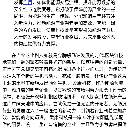
发挥
作用
，如优化能源交易流程、提升能源数据的
安全性与透明度等，它打破了传统能源产业的一些
局限，为能源的生产、传输、分配和消费等环节注
入新活力，推动能源产业朝着更加高效、智能、绿
色的方向发展，爱康科技此举有望引领能源产业进
入新的发展阶段，重塑行业格局，为未来能源体系
的构建提供有力支撑。
在当今这个科技如骏马奔腾般飞速发展的时代,区块链技
术宛如一颗闪耀着颠覆性光芒的新星，以其独特的创新力量，
正悄无声息却又势不可挡地渗透进各个行业的肌理，为传统产
业注入了全新的生机与活力，宛如一股清泉，让传统产业这片
干涸的土地重新焕发出勃勃生机。 爱康科技，作为能源领域
中一颗璀璨的明星企业，以其敏锐的市场洞察力和勇于创新的
精神，积极张开双臂拥抱区块链技术，深入探索其在能源产业
这片广阔天地中的应用，它就像是一位无畏的开拓者，为能源
行业的发展注入了一股强劲的新动力，引领着行业朝着更加高
效、智能的方向迈进。 爱康科技是一家专注于太阳能光伏配
件的研发、设计、生产与销售的企业，并且致力于为客户提供