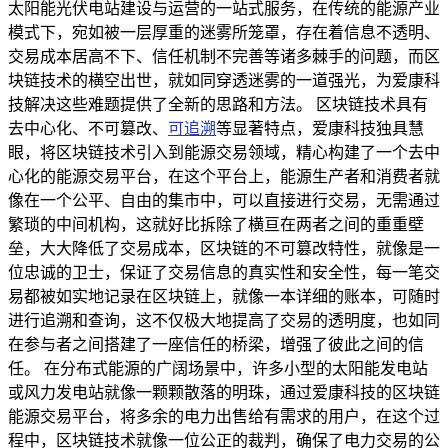
太阳能光伏电站建设与运营的一站式服务，在传统的能源产业
模式下，宛如被一层厚重的迷雾所笼罩，存在着信息不透明、
交易成本居高不下、信任机制不完善等诸多棘手的问题，而区
块链技术的横空出世，就如同穿透迷雾的一道强光，为爱康科
技解决这些难题提供了全新的思路和方法。 区块链技术具有
去中心化、不可篡改、
可追溯
等显著特点，爱康科技独具慧
眼，将区块链技术引入到能源交易领域，精心构建了一个去中
心化的能源交易平台，在这个平台上，能源生产者和消费者就
像在一个公平、自由的集市中，可以直接进行交易，无需通过
繁琐的中间机构，这就好比拆除了横亘在两者之间的重重壁
垒，大大降低了交易成本，区块链的不可篡改特性，就像是一
位忠诚的卫士，保证了交易信息的真实性和安全性，每一笔交
易都被如实地记录在区块链上，就像一本详细的账本，可随时
进行追溯和查询，这不仅极大地提高了交易的透明度，也如同
在参与者之间搭建了一座信任的桥梁，增强了彼此之间的信
任。 在分布式能源的广阔场景中，许多小型的太阳能发电站
或风力发电站就像一颗颗散落的明珠，通过爱康科技的区块链
能源交易平台，将多余的电力出售给有需求的用户，在这个过
程中，区块链技术就像一位公正的裁判，确保了电力交易的公