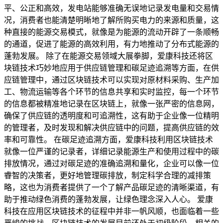
平、公正和高效，发电站能够准确无误地记录发电量和交易情
况，消费者也能清楚明晰地了解所购买电力的来源和质量，这
种直接的能源交易模式，就像是为能源的流动开辟了一条顺畅
的通道，促进了能源的高效利用，有力地推动了分布式能源的
蓬勃发展。 除了在能源交易领域大展拳脚，爱康科技还将区
块链技术巧妙地应用于供应链管理和碳足迹追溯等方面，在供
应链管理中，通过区块链技术可以实现对原材料采购、生产加
工、物流运输等各个环节的信息共享和实时监控，每一个环节
的信息都被精准地记录在区块链上，就像一张严密的信息网，
确保了供应链的透明度和可追溯性，这有助于企业像一位精明
的管理者，及时发现和解决供应链中的问题，提高供应链的效
率和可靠性。 在碳足迹追溯方面，爱康科技利用区块链技术
就像一位严谨的记录者，详细记录能源生产和使用过程中的碳
排放情况，通过对碳足迹的准确追溯和量化，企业可以像一位
睿智的决策者，更好地管理碳排放，制定科学合理的减排策
略，这也为消费者提供了一个了解产品碳足迹的清晰渠道，有
助于推动绿色消费的蓬勃发展，让绿色理念深入人心。 爱康
科技在应用区块链技术的征程中并非一帆风顺，也面临着一些