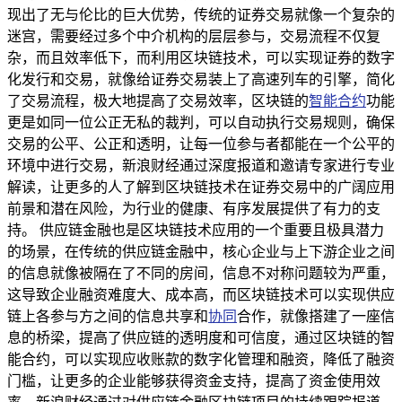
现出了无与伦比的巨大优势，传统的证券交易就像一个复杂的
迷宫，需要经过多个中介机构的层层参与，交易流程不仅复
杂，而且效率低下，而利用区块链技术，可以实现证券的数字
化发行和交易，就像给证券交易装上了高速列车的引擎，简化
了交易流程，极大地提高了交易效率，区块链的
智能合约
功能
更是如同一位公正无私的裁判，可以自动执行交易规则，确保
交易的公平、公正和透明，让每一位参与者都能在一个公平的
环境中进行交易，新浪财经通过深度报道和邀请专家进行专业
解读，让更多的人了解到区块链技术在证券交易中的广阔应用
前景和潜在风险，为行业的健康、有序发展提供了有力的支
持。 供应链金融也是区块链技术应用的一个重要且极具潜力
的场景，在传统的供应链金融中，核心企业与上下游企业之间
的信息就像被隔在了不同的房间，信息不对称问题较为严重，
这导致企业融资难度大、成本高，而区块链技术可以实现供应
链上各参与方之间的信息共享和
协同
合作，就像搭建了一座信
息的桥梁，提高了供应链的透明度和可信度，通过区块链的智
能合约，可以实现应收账款的数字化管理和融资，降低了融资
门槛，让更多的企业能够获得资金支持，提高了资金使用效