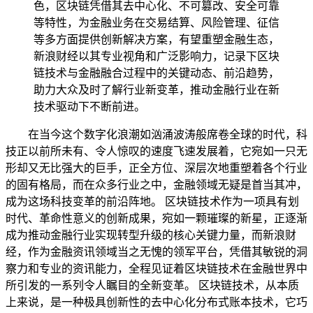
色，区块链凭借其去中心化、不可篡改、安全可靠
等特性，为金融业务在交易结算、风险管理、征信
等多方面提供创新解决方案，有望重塑金融生态，
新浪财经以其专业视角和广泛影响力，记录下区块
链技术与金融融合过程中的关键动态、前沿趋势，
助力大众及时了解行业新变革，推动金融行业在新
技术驱动下不断前进。
在当今这个数字化浪潮如汹涌波涛般席卷全球的时代，科
技正以前所未有、令人惊叹的速度飞速发展着，它宛如一只无
形却又无比强大的巨手，正全方位、深层次地重塑着各个行业
的固有格局，而在众多行业之中，金融领域无疑是首当其冲，
成为这场科技变革的前沿阵地。 区块链技术作为一项具有划
时代、革命性意义的创新成果，宛如一颗璀璨的新星，正逐渐
成为推动金融行业实现转型升级的核心关键力量，而新浪财
经，作为金融资讯领域当之无愧的领军平台，凭借其敏锐的洞
察力和专业的资讯能力，全程见证着区块链技术在金融世界中
所引发的一系列令人瞩目的全新变革。 区块链技术，从本质
上来说，是一种极具创新性的去中心化分布式账本技术，它巧