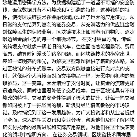
妙地运用密码学方法，为数据构建起了一道坚不可摧的安全防
线，确保数据具有不可篡改和可追溯的特性，这种独特的特
性，使得区块链技术在金融领域展现出了巨大的应用潜力，从
日常的支付结算到复杂的证券交易，从充满活力的供应链金融
到保障民生的保险业务，区块链技术正如同春雨润物般，逐步
渗透到金融业务的每一个细微环节。 在支付结算方面，传统
的跨境支付就像一辆老旧的火车，往往面临着流程繁琐、费用
高昂、结算时间漫长等诸多问题，而区块链技术的横空出世，
宛如一道明亮的曙光，为解决这些难题提供了崭新的思路，通
过区块链的分布式账本，交易双方能够直接进行点对点的支
付，就像两个人直接面对面交换物品一样，无需中间机构的繁
琐参与，这一变革，大大缩短了支付时间，让资金的流转更加
迅速高效，同时也显著降低了交易成本，由于区块链具有不可
篡改的特性，交易的安全性得到了极大的提升，让每一笔交易
都如同被上了一把坚固的锁，新浪财经凭借其敏锐的市场嗅
觉，及时捕捉到了这一发展趋势，为广大投资者和从业者提供
了全面、深入的相关资讯和专业分析，帮助他们及时了解区块
链支付技术的最新进展和实际应用案例，为他们在这个快速变
化的领域中指明方向。 在证券交易领域，区块链技术同样展