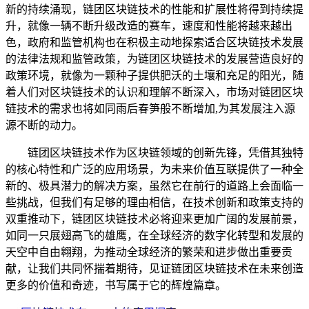
新的持续涌现，链团区块链技术的性能和扩展性将得到持续提
升，就像一辆不断升级改造的赛车，速度和性能将越来越出
色，政府和监管机构也在积极主动地探索适合区块链技术发展
的法律法规和监管政策，为链团区块链技术的发展营造良好的
政策环境，就像为一颗种子提供肥沃的土壤和充足的阳光，随
着人们对区块链技术的认识和理解不断深入，市场对链团区块
链技术的需求也将如同雨后春笋般不断增加,为其发展注入源
源不断的动力。
链团区块链技术作为区块链领域的创新先锋，凭借其独特
的核心特性和广泛的应用场景，为未来价值互联提供了一种全
新的、极具潜力的解决方案，虽然它在前行的道路上会面临一
些挑战，但我们有足够的理由相信，在技术创新和政策支持的
双重推动下，链团区块链技术必将迎来更加广阔的发展前景，
如同一只展翅高飞的雄鹰，在全球经济的数字化转型和发展的
天空中自由翱翔，为推动全球经济的繁荣和进步做出重要贡
献，让我们共同怀揣着期待，见证链团区块链技术在未来创造
更多的价值和奇迹，书写属于它的辉煌篇章。