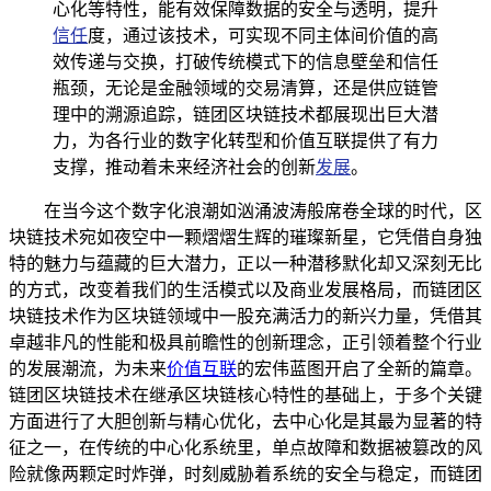
心化等特性，能有效保障数据的安全与透明，提升
信任
度，通过该技术，可实现不同主体间价值的高
效传递与交换，打破传统模式下的信息壁垒和信任
瓶颈，无论是金融领域的交易清算，还是供应链管
理中的溯源追踪，链团区块链技术都展现出巨大潜
力，为各行业的数字化转型和价值互联提供了有力
支撑，推动着未来经济社会的创新
发展
。
在当今这个数字化浪潮如汹涌波涛般席卷全球的时代，区
块链技术宛如夜空中一颗熠熠生辉的璀璨新星，它凭借自身独
特的魅力与蕴藏的巨大潜力，正以一种潜移默化却又深刻无比
的方式，改变着我们的生活模式以及商业发展格局，而链团区
块链技术作为区块链领域中一股充满活力的新兴力量，凭借其
卓越非凡的性能和极具前瞻性的创新理念，正引领着整个行业
的发展潮流，为未来
价值互联
的宏伟蓝图开启了全新的篇章。
链团区块链技术在继承区块链核心特性的基础上，于多个关键
方面进行了大胆创新与精心优化，去中心化是其最为显著的特
征之一，在传统的中心化系统里，单点故障和数据被篡改的风
险就像两颗定时炸弹，时刻威胁着系统的安全与稳定，而链团