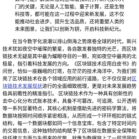
门的关键，无论是人工智能、量子计算，还是生物
科技等，都可能在这一过程中迎来新发展，这不仅
能推动社会进步、提升生活品质，还将重塑人类的
未来图景，让我们以创新为钥，开启科技新纪元。
在当今数字化浪潮以排山倒海之势席卷全球的时代，新兴
技术犹如夜空中璀璨的繁星，各自散发着独特的光芒，而区块
链技术无疑是其中最为耀眼夺目的一颗，宛如夜空中最亮的北
极星，指引着科技发展的方向。《区块链技术应用白皮书》的
问世，恰似一座巍峨的灯塔，在茫茫的技术海洋中，为我们照
亮了区块链技术在各个领域应用的前行道路，它不仅仅是对
区
块链技术发展现状
进行的全面细致梳理，更是对未来发展趋势
极具前瞻性的精准指引。 区块链技术作为一种具有创新性的
去中心化分布式账本技术，具备不可篡改、可追溯、公开透明
等一系列显著特点，其核心机制是借助先进的密码学算法，将
数据块按照时间顺序紧密相连，从而形成一个环环相扣的链式
结构，每一个数据块都如同一个信息宝库，包含了特定时间内
的交易信息，这种独特的结构赋予了区块链在数据安全保障和
信任建立方面与生俱来的优势，就像为数据穿上了一层坚固的