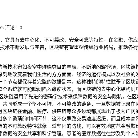
5
评论：0
，它具有去中心化、不可篡改、安全可靠等特性，在金融、供应
技术不断发展与完善，区块链有望重塑传统行业格局，推动各行
的新技术宛如夜空中璀璨夺目的星辰，不断地闪耀登场，区块链
深刻地改变着我们生活的方方面面、经济的运行模式以及社会的发
一个节点都保存着完整的数据副本，这种独特的特性赋予了区块
整个系统就可能瞬间陷入瘫痪状态，而区块链的去中心化结构则
，区块链运用了先进的密码学技术来保障数据的安全与隐私，在区
，共同形成一个坚不可摧、不可篡改的链条，一旦数据被记录在
得区块链在金融、医疗、供应链等众多领域都展现出了极为广阔的
过多个繁琐的中间环节，这不仅导致交易速度迟缓，而且成本高
链的不可篡改特性就像一道坚固的防线，可以有效地防范金融欺
疗数据的安全共享和科学管理，患者的医疗数据往往涉及到个人