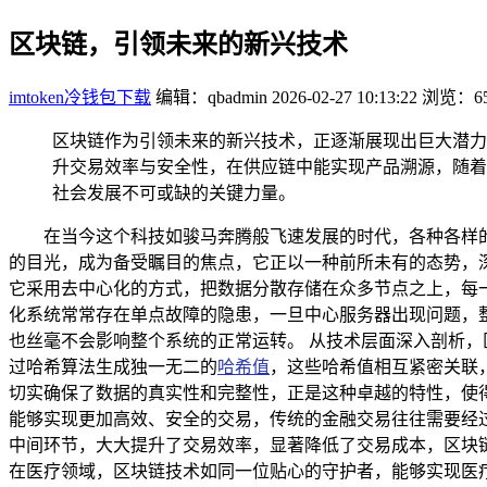
区块链，引领未来的新兴技术
imtoken冷钱包下载
编辑：qbadmin
2026-02-27 10:13:22
浏览：65
区块链作为引领未来的新兴技术，正逐渐展现出巨大潜力
升交易效率与安全性，在供应链中能实现产品溯源，随着
社会发展不可或缺的关键力量。
在当今这个科技如骏马奔腾般飞速发展的时代，各种各样
的目光，成为备受瞩目的焦点，它正以一种前所未有的态势，
它采用去中心化的方式，把数据分散存储在众多节点之上，每
化系统常常存在单点故障的隐患，一旦中心服务器出现问题，
也丝毫不会影响整个系统的正常运转。 从技术层面深入剖析
过哈希算法生成独一无二的
哈希值
，这些哈希值相互紧密关联
切实确保了数据的真实性和完整性，正是这种卓越的特性，使
能够实现更加高效、安全的交易，传统的金融交易往往需要经
中间环节，大大提升了交易效率，显著降低了交易成本，区块
在医疗领域，区块链技术如同一位贴心的守护者，能够实现医