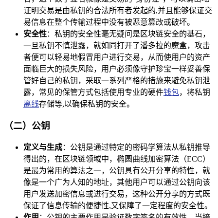
证明交易是由私钥的合法所有者发起的,并且能够保证交
易信息在整个传输过程中没有被恶意篡改或破坏。
安全性
：私钥的安全性毫无疑问是区块链安全的基石，
一旦私钥不慎泄露，就如同打开了潘多拉的魔盒，攻击
者便可以轻易地假冒用户进行交易，从而使用户的资产
面临巨大的损失风险，用户必须像守护珍宝一样妥善保
管好自己的私钥，采取一系列严格的措施来避免私钥泄
露，常见的保管方式包括使用专业的硬件
钱包
，将私钥
离线
存储等,以确保私钥的安全。
（二）公钥
定义与生成
：公钥是通过特定的密码学算法从私钥推导
得出的，在区块链领域中，椭圆曲线加密算法（ECC）
是最为常用的算法之一，公钥具有公开分享的特性，就
像是一个广为人知的地址，其他用户可以通过公钥向该
用户发送加密信息或进行交易，这种公开分享的方式既
保证了信息传输的便捷性,又保障了一定程度的安全性。
作用
：公钥的主要作用是验证数字签名的有效性，当接